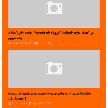
சிங்கப்பூரில் உயரிய “ஜமாலியன் விருது” பெற்றார் 'புதிய நிலா' மு.
ஜஹாங்கீர்
Diluchanan
Apr 16, 2026
யாரும் பார்த்திராத தாக்குதலை நடத்துவோம் - ட்ரம்ப் மீண்டும்
எச்சரிக்கை !
Thanoshan
Apr 09, 2026