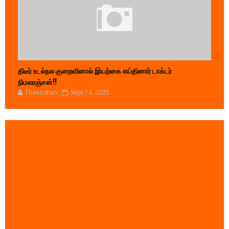
திடீர் உடல்நல குறைவினால் இயற்கை எய்தினார் டாக்டர்
நிமலரஞ்சன்!!
Thanoshan
Sept 14, 2025