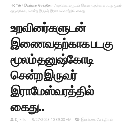
Home
/
இலங்கை செய்திகள்
/
உறவினர்களுடன் இணைவதற்காக படகு மூலம்
தனுஷ்கோடி சென்ற இருவர் இராமேஸ்வரத்தில் கைது..
உறவினர்களுடன்
இணைவதற்காக படகு
மூலம் தனுஷ்கோடி
சென்ற இருவர்
இராமேஸ்வரத்தில்
கைது..
Dj killer
9/27/2023 10:39:00 AM
இலங்கை செய்திகள்