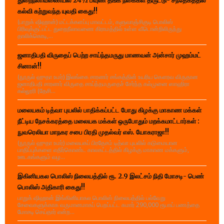
துறைநீலாவணையில் 24½ பவுண் தங்க நகைகள் திருட்டு- சந்தேகத்தில்
கல்வி கற்றுவந்த யுவதி கைது!!
(பாறுக் ஷிஹான்) மட்டக்களப்பு மாவட்டம், களுவாஞ்சிகுடி பொலிஸ்
பிரிவுக்குட்பட்ட துறைநீலாவணை கிராமத்தில் உள்ள வீடொன்றிலிருந்து
தாலிக்கொடி,...
ஜனாதிபதி விருதைப் பெற்ற சாய்ந்தமருது மாணவன் அன்சார் முஹம்மட்
சினான்!!
(நூருல் ஹுதா உமர்) இலங்கை சாரணர் சங்கத்தின் உயரிய கௌரவ விருதான
ஜனாதிபதி சாரணர் விருதை சாய்ந்தமருதைச் சேர்ந்த கல்முனை ஸாஹிரா
கல்லூரி (தேசி...
மலையகம் டித்வா புயலில் பாதிக்கப்பட்ட போது கிழக்கு மாகாண மக்கள்
நீட்டிய நேசக்கரத்தை மலையக மக்கள் ஒருபோதும் மறக்கமாட்டார்கள் :
நுவரெலியா மாநகர சபை பிரதி முதல்வர் எஸ். யோகராஜா!!
(நூருல் ஹுதா உமர்) மலையகப் பிரதேசம் டித்வா புயலில் கடுமையான
பாதிப்புக்களை எதிர்கொண்ட காலகட்டத்தில் கிழக்கு மாகாண மக்களும்,
ஊடகங்களும் வழ...
இகினியகல பொலிஸ் நிலையத்தில் ரூ. 2.9 இலட்சம் நிதி மோசடி- பெண்
பொலிஸ் அதிகாரி கைது!!
பாறுக் ஷிஹான் இங்கினியாகல பொலிஸ் நிலையத்தில் பல்வேறு
சேவைகளுக்காக வருமானமாகப் பெறப்பட்ட சுமார் 290,000 ரூபாய் பணத்தை
மோசடி செய்தார் என்ற...