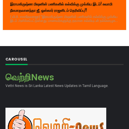
இராமகிருஷ்ண மிஷனின் பணிகளில் கல்விக்கு முக்கிய இடம்! சுவாமி
நீலமாதவானந்தா ஜீ, ஒஸ்கார் ராஜனிடம் தெரிவிப்பு!!
( வி.ரி. சகாதேவராஜா) "இராமகிருஷ்ண மிஷனின் பணிகளில் கல்விக்கு முக்கிய
இடம் அளிக்கப்பட்டுள்ளது. மாணவர்களுக்கு தரமான கல்வியுடன் நல்லொழுக...
CAROUSEL
வெற்றிNews
Vettri News is Sri Lanka Latest News Updates in Tamil Language.