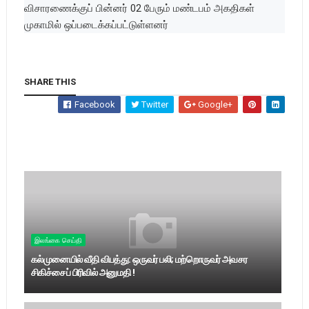
விசாரணைக்குப் பின்னர் 02 பேரும் மண்டபம் அகதிகள்
முகாமில் ஒப்படைக்கப்பட்டுள்ளனர்
SHARE THIS
Facebook
Twitter
Google+
இலங்கை செய்தி
கல்முனையில் வீதி விபத்து: ஒருவர் பலி; மற்றொருவர் அவசர
சிகிச்சைப் பிரிவில் அனுமதி !