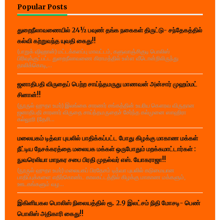
Popular Posts
துறைநீலாவணையில் 24½ பவுண் தங்க நகைகள் திருட்டு- சந்தேகத்தில்
கல்வி கற்றுவந்த யுவதி கைது!!
(பாறுக் ஷிஹான்) மட்டக்களப்பு மாவட்டம், களுவாஞ்சிகுடி பொலிஸ்
பிரிவுக்குட்பட்ட துறைநீலாவணை கிராமத்தில் உள்ள வீடொன்றிலிருந்து
தாலிக்கொடி,...
ஜனாதிபதி விருதைப் பெற்ற சாய்ந்தமருது மாணவன் அன்சார் முஹம்மட்
சினான்!!
(நூருல் ஹுதா உமர்) இலங்கை சாரணர் சங்கத்தின் உயரிய கௌரவ விருதான
ஜனாதிபதி சாரணர் விருதை சாய்ந்தமருதைச் சேர்ந்த கல்முனை ஸாஹிரா
கல்லூரி (தேசி...
மலையகம் டித்வா புயலில் பாதிக்கப்பட்ட போது கிழக்கு மாகாண மக்கள்
நீட்டிய நேசக்கரத்தை மலையக மக்கள் ஒருபோதும் மறக்கமாட்டார்கள் :
நுவரெலியா மாநகர சபை பிரதி முதல்வர் எஸ். யோகராஜா!!
(நூருல் ஹுதா உமர்) மலையகப் பிரதேசம் டித்வா புயலில் கடுமையான
பாதிப்புக்களை எதிர்கொண்ட காலகட்டத்தில் கிழக்கு மாகாண மக்களும்,
ஊடகங்களும் வழ...
இகினியகல பொலிஸ் நிலையத்தில் ரூ. 2.9 இலட்சம் நிதி மோசடி- பெண்
பொலிஸ் அதிகாரி கைது!!