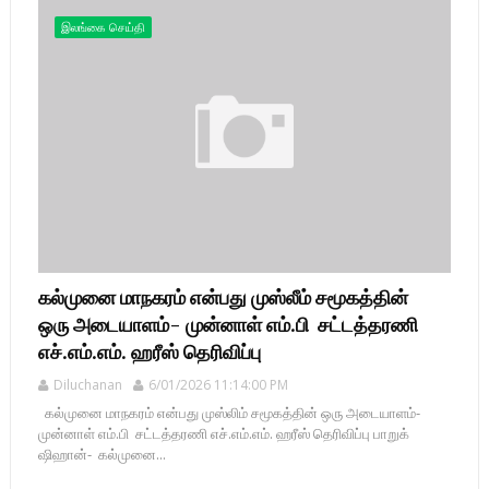
இலங்கை செய்தி
கல்முனை மாநகரம் என்பது முஸ்லீம் சமூகத்தின்
ஒரு அடையாளம்- முன்னாள் எம்.பி சட்டத்தரணி
எச்.எம்.எம். ஹரீஸ் தெரிவிப்பு
Diluchanan
6/01/2026 11:14:00 PM
கல்முனை மாநகரம் என்பது முஸ்லிம் சமூகத்தின் ஒரு அடையாளம்-
முன்னாள் எம்.பி சட்டத்தரணி எச்.எம்.எம். ஹரீஸ் தெரிவிப்பு பாறுக்
ஷிஹான்- கல்முனை...