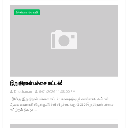
இலங்கை செய்தி
இறுதிநாள் பச்சை கட்டல்!
Diluchanan
6/01/2026 11:08:00 PM
இன்று இறுதிநாள் பச்சை கட்டல்! காரைதீவு ஶ்ரீ கண்ணகி அம்மன்
ஆலய வைகாசி திருக்குளிர்ச்சி திருச்சடங்கு -2026 இறுதி நாள் பச்சை
கட்டுதல் நிகழ்வு...