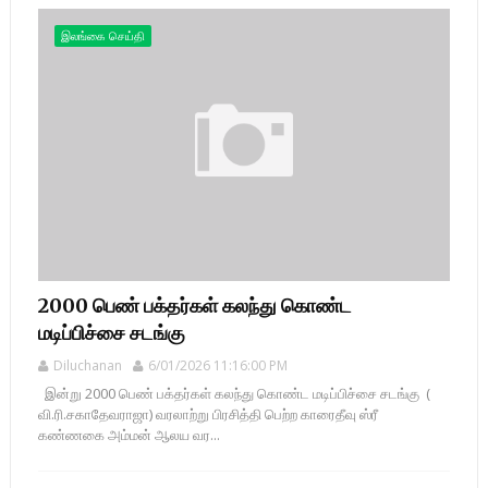
இலங்கை செய்தி
2000 பெண் பக்தர்கள் கலந்து கொண்ட
மடிப்பிச்சை சடங்கு
Diluchanan
6/01/2026 11:16:00 PM
இன்று 2000 பெண் பக்தர்கள் கலந்து கொண்ட மடிப்பிச்சை சடங்கு (
வி.ரி.சகாதேவராஜா) வரலாற்று பிரசித்தி பெற்ற காரைதீவு ஸ்ரீ
கண்ணகை அம்மன் ஆலய வர...