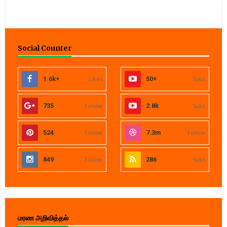
Social Counter
1.6k+
Likes
50+
Subs
735
Follow
2.8k
Subs
524
Follow
7.3m
Follow
849
Follow
286
Subs
மரண அறிவித்தல்