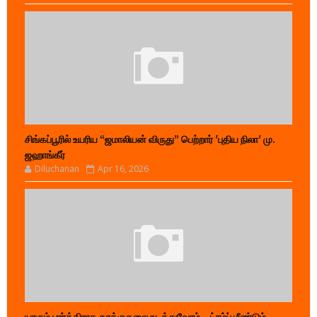
சிங்கப்பூரில் உயரிய “ஜமாலியன் விருது” பெற்றார் 'புதிய நிலா' மு.
ஜஹாங்கீர்
Diluchanan
Apr 16, 2026