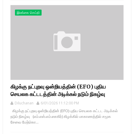
இலங்கை செய்தி
கிழக்கு நட்புறவு ஒன்றியத்தின் (EFO) புதிய
செயலக கட்டடத்தின் அடிக்கல் நடும் நிகழ்வு
Diluchanan
6/01/2026 11:12:00 PM
கிழக்கு நட்புறவு ஒன்றியத்தின் (EFO) புதிய செயலக கட்டட அடிக்கல்
நடும் நிகழ்வு (எம்.எஸ்.எம்.ஸாகிர்) கிழக்கில் மாகாணத்தில் சமூக
சேவை மேற்கொ...