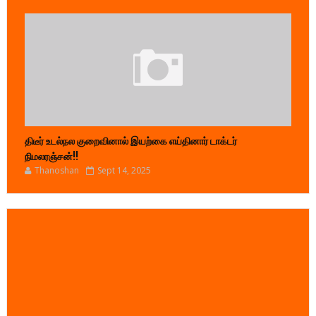
திடீர் உடல்நல குறைவினால் இயற்கை எய்தினார் டாக்டர்
நிமலரஞ்சன்!!
Thanoshan
Sept 14, 2025