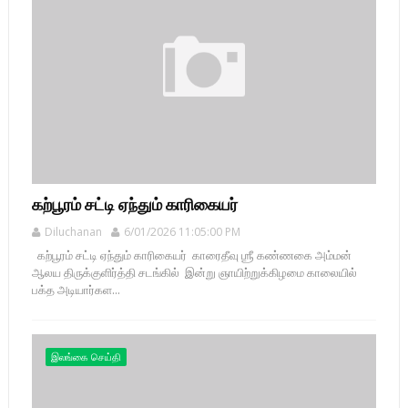
கற்பூரம் சட்டி ஏந்தும் காரிகையர்
Diluchanan
6/01/2026 11:05:00 PM
கற்பூரம் சட்டி ஏந்தும் காரிகையர் காரைதீவு ஶ்ரீ கண்ணகை அம்மன்
ஆலய திருக்குளிர்த்தி சடங்கில் இன்று ஞாயிற்றுக்கிழமை காலையில்
பக்த அடியார்கள...
இலங்கை செய்தி