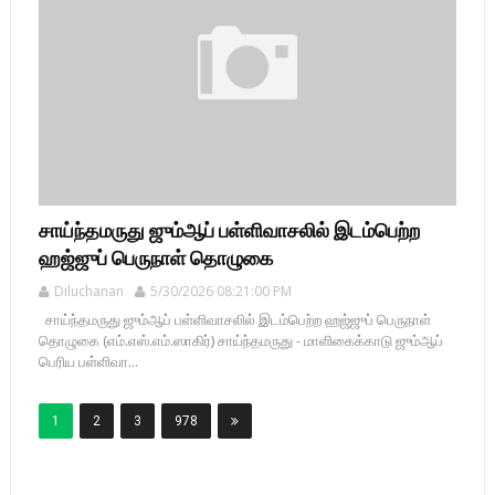
சாய்ந்தமருது ஜும்ஆப் பள்ளிவாசலில் இடம்பெற்ற
ஹஜ்ஜுப் பெருநாள் தொழுகை
Diluchanan
5/30/2026 08:21:00 PM
சாய்ந்தமருது ஜும்ஆப் பள்ளிவாசலில் இடம்பெற்ற ஹஜ்ஜுப் பெருநாள்
தொழுகை (எம்.எஸ்.எம்.ஸாகிர்) சாய்ந்தமருது - மாளிகைக்காடு ஜும்ஆப்
பெரிய பள்ளிவா...
1
2
3
978