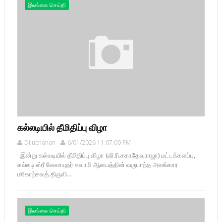
இலங்கை செய்தி
கல்லடியில் தீமிதிப்பு விழா
Diluchanan
6/01/2026 11:07:00 PM
இன்று கல்லடியில் தீமிதிப்பு விழா (வி.ரி.சகாதேவராஜா) மட்டக்களப்பு,
கல்லடி ஸ்ரீ வேலாயுதர் சுவாமி ஆலயத்தின் வருடாந்த அலங்கார
மகோற்சவத் திருவி...
இலங்கை செய்தி