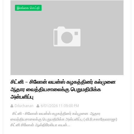
இலங்கை செய்தி
சிட்னி - சிலோன் லயன்ஸ் கழகத்தினர் கல்முனை
ஆதார வைத்தியசாலைக்கு பெறுமதிமிக்க
அன்பளிப்பு
Diluchanan
6/01/2026 11:09:00 PM
சிட்னி - சிலோன் லயன்ஸ் கழகத்தினர் கல்முனை ஆதார
வைத்தியசாலைக்கு பெறுமதிமிக்க அன்பளிப்பு ( வி.ரி.சகாதேவராஜா)
சிட்னி சிலோன் ஆஸ்திரேலியா லயன்...