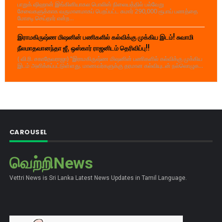
பாறுக் ஷிஹான் இங்கினியாகல பொலிஸ் நிலையத்தில் பல்வேறு
சேவைகளுக்காக வருமானமாகப் பெறப்பட்ட சுமார் 290,000 ரூபாய் பணத்தை
மோசடி செய்தார் என்ற...
இராமகிருஷ்ண மிஷனின் பணிகளில் கல்விக்கு முக்கிய இடம்! சுவாமி
நீலமாதவானந்தா ஜீ, ஒஸ்கார் ராஜனிடம் தெரிவிப்பு!!
( வி.ரி. சகாதேவராஜா) "இராமகிருஷ்ண மிஷனின் பணிகளில் கல்விக்கு முக்கிய
இடம் அளிக்கப்பட்டுள்ளது. மாணவர்களுக்கு தரமான கல்வியுடன் நல்லொழுக...
CAROUSEL
வெற்றிNews
Vettri News is Sri Lanka Latest News Updates in Tamil Language.