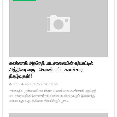
கண்ணகி அறநெறி பாடசாலையின் ஏற்பாட்டில்
சித்திரை வருட கொண்டாட்ட கலாச்சார
நிகழ்வுகள்!!
Kiru
4/27/2026 11:45:00 AM
காரைதீவு முன்னணி கலாச்சார அமைப்பான கண்ணகி அறநெறி
பாடசாலையும் விவேகானந்தா விளையாட்டு கழகமும் இணைந்து
பராபவ புது வருடத்தினை சிறப்பிக்கும் முக...