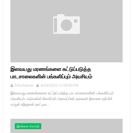
இளவயது மரணங்களை கட்டுப்படுத்த
பாடசாலைகளின் பங்களிப்பும் அவசியம்
Diluchanan
4/29/2026 12:09:00 PM
இளவயது மரணங்களை கட்டுப்படுத்த பாடசாலைகளின் பங்களிப்பும்
அவசியம்- வுமென்ஸ் கோர்ப்ஸ் அமைப்பின் தலைவி றிகாஸா ஷர்பீன்
பாறுக் ஷிஹான் நாட்டில...
இலங்கை செய்தி