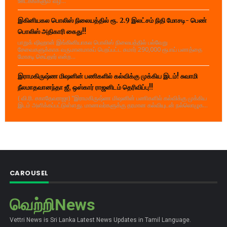
ஊடகங்களும் வழ...
இகினியகல பொலிஸ் நிலையத்தில் ரூ. 2.9 இலட்சம் நிதி மோசடி- பெண்
பொலிஸ் அதிகாரி கைது!!
பாறுக் ஷிஹான் இங்கினியாகல பொலிஸ் நிலையத்தில் பல்வேறு
சேவைகளுக்காக வருமானமாகப் பெறப்பட்ட சுமார் 290,000 ரூபாய் பணத்தை
மோசடி செய்தார் என்ற...
இராமகிருஷ்ண மிஷனின் பணிகளில் கல்விக்கு முக்கிய இடம்! சுவாமி
நீலமாதவானந்தா ஜீ, ஒஸ்கார் ராஜனிடம் தெரிவிப்பு!!
( வி.ரி. சகாதேவராஜா) "இராமகிருஷ்ண மிஷனின் பணிகளில் கல்விக்கு முக்கிய
இடம் அளிக்கப்பட்டுள்ளது. மாணவர்களுக்கு தரமான கல்வியுடன் நல்லொழுக...
CAROUSEL
வெற்றிNews
Vettri News is Sri Lanka Latest News Updates in Tamil Language.