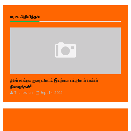
மரண அறிவித்தல்
திடீர் உடல்நல குறைவினால் இயற்கை எய்தினார் டாக்டர்
நிமலரஞ்சன்!!
Thanoshan
Sept 14, 2025