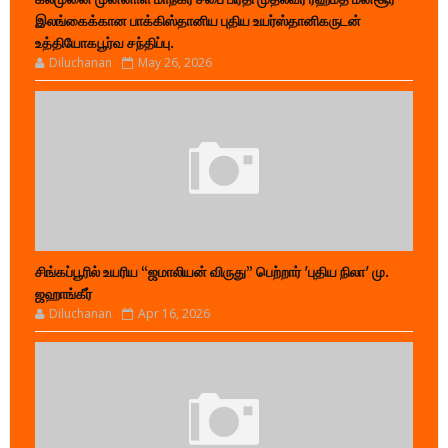
இலங்கைக்கான பாக்கிஸ்தானிய புதிய உயர்ஸ்தானிகருடன்
உத்தியோகபூர்வ சந்திப்பு.
Diluchanan
May 26, 2026
சிங்கப்பூரில் உயரிய “ஜமாலியன் விருது” பெற்றார் 'புதிய நிலா' மு.
ஜஹாங்கீர்
Diluchanan
Apr 16, 2026