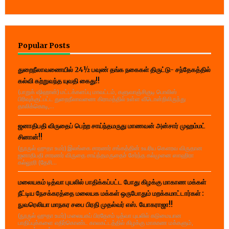
Popular Posts
துறைநீலாவணையில் 24½ பவுண் தங்க நகைகள் திருட்டு- சந்தேகத்தில்
கல்வி கற்றுவந்த யுவதி கைது!!
(பாறுக் ஷிஹான்) மட்டக்களப்பு மாவட்டம், களுவாஞ்சிகுடி பொலிஸ்
பிரிவுக்குட்பட்ட துறைநீலாவணை கிராமத்தில் உள்ள வீடொன்றிலிருந்து
தாலிக்கொடி,...
ஜனாதிபதி விருதைப் பெற்ற சாய்ந்தமருது மாணவன் அன்சார் முஹம்மட்
சினான்!!
(நூருல் ஹுதா உமர்) இலங்கை சாரணர் சங்கத்தின் உயரிய கௌரவ விருதான
ஜனாதிபதி சாரணர் விருதை சாய்ந்தமருதைச் சேர்ந்த கல்முனை ஸாஹிரா
கல்லூரி (தேசி...
மலையகம் டித்வா புயலில் பாதிக்கப்பட்ட போது கிழக்கு மாகாண மக்கள்
நீட்டிய நேசக்கரத்தை மலையக மக்கள் ஒருபோதும் மறக்கமாட்டார்கள் :
நுவரெலியா மாநகர சபை பிரதி முதல்வர் எஸ். யோகராஜா!!
(நூருல் ஹுதா உமர்) மலையகப் பிரதேசம் டித்வா புயலில் கடுமையான
பாதிப்புக்களை எதிர்கொண்ட காலகட்டத்தில் கிழக்கு மாகாண மக்களும்,