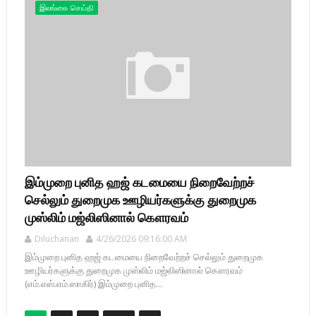
இலங்கை செய்தி
இம்முறை புனித ஹஜ் கடமையை நிறைவேற்றச்
செல்லும் துறைமுக ஊழியர்களுக்கு துறைமுக
முஸ்லிம் மஜ்லிஸினால் கௌரவம்
Diluchanan
4/26/2026 09:16:00 AM
இம்முறை புனித ஹஜ் கடமையை நிறைவேற்றச் செல்லும் துறைமுக
ஊழியர்களுக்கு துறைமுக முஸ்லிம் மஜ்லிஸினால் கௌரவம்
(எம்.எஸ்.எம்.ஸாகிர்) இம்முறை புனித...