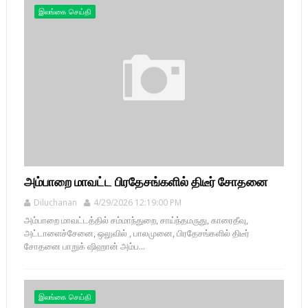
இலங்கை செய்தி
அம்பாறை மாவட்ட பிரதேசங்களில் திடீர் சோதனை
Diluchanan
4/29/2026 12:19:00 PM
அம்பாறை மாவட்டத்தில் சம்மாந்துறை, சாய்ந்தமருது, காரைதீவு,
அட்டாளைச்சேனை, ஒலுவில் , பாலமுனை, பிரதேசங்களில் திடீர்
சோதனை பாறுக் ஷிஹான் அம்ப...
இலங்கை செய்தி