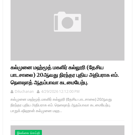
கல்முனை மஹ்மூத் மகளிர் கல்லூரி (தேசிய
பாடசாலை) 20ஆவது நிரந்தர புதிய அதிபராக எம்.
நெளஷாத் ஆதம்பாவா கடமையேற்பு.
Diluchanan
4/29/2026 12:12:00 PM
கல்முனை மஹ்மூத் மகளிர் கல்லூரி (தேசிய பாடசாலை) 20ஆவது
நிரந்தர புதிய அதிபராக எம். நெளஷாத் ஆதம்பாவா கடமையேற்பு.
பாறுக் ஷிஹான் கல்முனை மஹ...
இலங்கை செய்தி