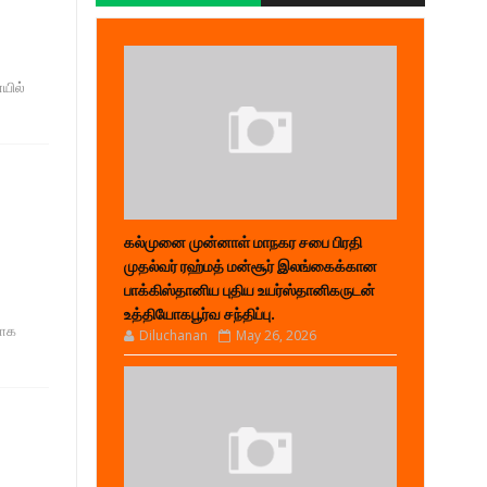
யில்
கல்முனை முன்னாள் மாநகர சபை பிரதி
முதல்வர் ரஹ்மத் மன்சூர் இலங்கைக்கான
பாக்கிஸ்தானிய புதிய உயர்ஸ்தானிகருடன்
உத்தியோகபூர்வ சந்திப்பு.
ளாக
Diluchanan
May 26, 2026