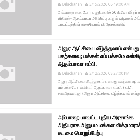
Diluchanan
3/15/2026 06:49:00 AM
அம்பாறை கரையோர பகுதிகளில் 50 கிலோ மீற்றர் க
வீதிகள்- ஆதம்பாவா அறிவிப்பு பாறுக் ஷிஹான் அ
மாவட்டத்தின் கரையோரப் பிரதேசங்களில்...
அனுர ஆட்சியை வீழ்த்தலாம் என்பது
பகற்கனவு; மக்கள் எம் பக்கமே என்கி
ஆதம்பாவா எம்பி.
Diluchanan
3/12/2026 08:27:00 PM
அனுர ஆட்சியை வீழ்த்தலாம் என்பது பகற்கனவு; ம
எம் பக்கமே என்கிறார் ஆதம்பாவா எம்பி. ( வி.ரி.
சகாதேவராஜா) அனுர ஆட்சியை வீழ்த்தலாம் என்று 
அம்பாறை மாவட்ட புதிய அரசாங்க
அதிபராக அனுபம மங்கள விக்ரமாராச
கடமை பொறுப்பேற்பு