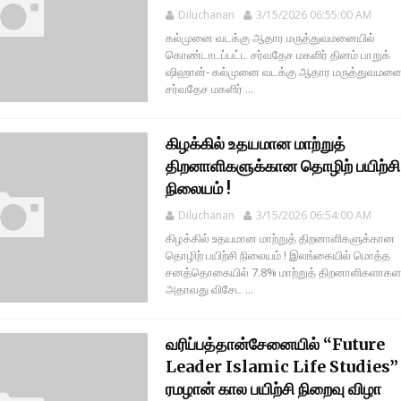
Diluchanan
3/15/2026 06:55:00 AM
கல்முனை வடக்கு ஆதார மருத்துவமனையில்
கொண்டாடப்பட்ட சர்வதேச மகளிர் தினம் பாறுக்
ஷிஹான்- கல்முனை வடக்கு ஆதார மருத்துவமனை
சர்வதேச மகளிர் ...
கிழக்கில் உதயமான மாற்றுத்
திறனாளிகளுக்கான தொழிற் பயிற்சி
நிலையம் !
Diluchanan
3/15/2026 06:54:00 AM
கிழக்கில் உதயமான மாற்றுத் திறனாளிகளுக்கான
தொழிற் பயிற்சி நிலையம் ! இலங்கையில் மொத்த
சனத்தொகையில் 7.8% மாற்றுத் திறனாளிகளாக
அதாவது விசேட ...
வரிப்பத்தான்சேனையில் “Future
Leader Islamic Life Studies”
ரமழான் கால பயிற்சி நிறைவு விழா