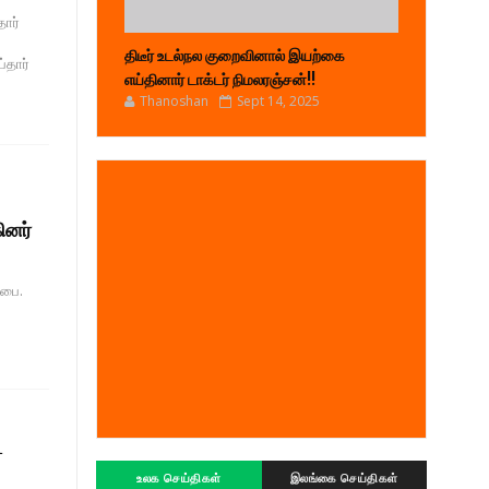
ார்
திடீர் உடல்நல குறைவினால் இயற்கை
்தார்
எய்தினார் டாக்டர் நிமலரஞ்சன்!!
Thanoshan
Sept 14, 2025
ினர்
சபை.
ட
உலக செய்திகள்
இலங்கை செய்திகள்