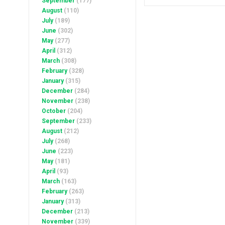
September
(177)
August
(110)
July
(189)
June
(302)
May
(277)
April
(312)
March
(308)
February
(328)
January
(315)
December
(284)
November
(238)
October
(204)
September
(233)
August
(212)
July
(268)
June
(223)
May
(181)
April
(93)
March
(163)
February
(263)
January
(313)
December
(213)
November
(339)