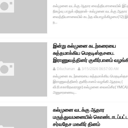
கல்முனை வடக்கு ஆதார வைத்தியசாலையில் இப்த
நிகழ்வு பாறுக் ஷிஹான்- கல்முனை வடக்கு ஆதார
வைத்தியசாலையில் கடந்த வியாழக்கிழமை(12) இப
ந...
இன்று கல்முனை கடற்கரையை
சுத்தமாக்கிய மெதடிஸ்தசபை.
இராணுவத்தினர் குளிர்பானம் வழங்க
Diluchanan
3/15/2026 06:57:00 AM
கல்முனை கடற்கரையை சுத்தமாக்கிய மெதடிஸ்த
இராணுவத்தினர் குளிர்பானம் வழங்கி ஆதரவு (
வி.ரி.சகாதேவராஜா) கல்முனை வைஎம்சீஏ( YMCA)
அனுசரணையு...
கல்முனை வடக்கு ஆதார
மருத்துவமனையில் கொண்டாடப்பட்
சர்வதேச மகளிர் தினம்