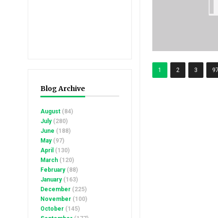
1
2
3
9
Blog Archive
August
(84)
July
(280)
June
(188)
May
(97)
April
(130)
March
(120)
February
(88)
January
(163)
December
(225)
November
(100)
October
(145)