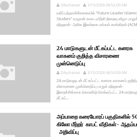
Diluchanan
3/15/2026 06:52:00 AM
வரிப்பத்தான்சேனையில் “Future Leader Islamic
Studies” ரமழான் கால பயிற்சி நிறைவு விழா பாறுக
ஷிஹான்- அகில இலங்கை மக்கள் காங்கிரஸ் (ACM.
24 மாடுகளுடன் மீட்கப்பட்ட கனரக
வாகனம் குறித்த விசாரணை
முன்னெடுப்பு
Diluchanan
3/15/2026 06:50:00 AM
24 மாடுகளுடன் மீட்கப்பட்ட கனரக வாகனம் குறித
விசாரணை முன்னெடுப்பு பாறுக் ஷிஹான்-
இறைச்சிக்காக கொண்டு செல்லப்பட்ட 24 மாடுகள
மீட்கப்...
அம்பாறை கரையோரப் பகுதிகளில் 5
கிலோ மீற்றர் காபட் வீதிகள்- ஆதம்
அறிவிப்பு