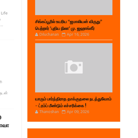
 Life
்
சிங்கப்பூரில் உயரிய “ஜமாலியன் விருது”
..
பெற்றார் 'புதிய நிலா' மு. ஜஹாங்கீர்
Diluchanan
Apr 16, 2026
்த
ுடன்
யாரும் பார்த்திராத தாக்குதலை நடத்துவோம்
- ட்ரம்ப் மீண்டும் எச்சரிக்கை !
Thanoshan
Apr 09, 2026
0
பாவா