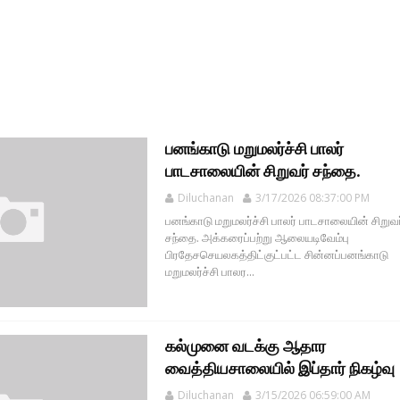
பனங்காடு மறுமலர்ச்சி பாலர்
பாடசாலையின் சிறுவர் சந்தை.
Diluchanan
3/17/2026 08:37:00 PM
பனங்காடு மறுமலர்ச்சி பாலர் பாடசாலையின் சிறுவர
சந்தை. அக்கரைப்பற்று ஆலையடிவேம்பு
பிரதேசசெயலகத்திட்குட்பட்ட சின்னப்பனங்காடு
மறுமலர்ச்சி பாலர...
கல்முனை வடக்கு ஆதார
வைத்தியசாலையில் இப்தார் நிகழ்வு
Diluchanan
3/15/2026 06:59:00 AM