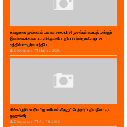
கல்முனை முன்னாள் மாநகர சபை பிரதி முதல்வர் ரஹ்மத் மன்சூர்
இலங்கைக்கான பாக்கிஸ்தானிய புதிய உயர்ஸ்தானிகருடன்
உத்தியோகபூர்வ சந்திப்பு.
Diluchanan
May 26, 2026
சிங்கப்பூரில் உயரிய “ஜமாலியன் விருது” பெற்றார் 'புதிய நிலா' மு.
ஜஹாங்கீர்
Diluchanan
Apr 16, 2026