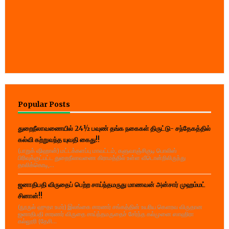
Popular Posts
துறைநீலாவணையில் 24½ பவுண் தங்க நகைகள் திருட்டு- சந்தேகத்தில்
கல்வி கற்றுவந்த யுவதி கைது!!
(பாறுக் ஷிஹான்) மட்டக்களப்பு மாவட்டம், களுவாஞ்சிகுடி பொலிஸ்
பிரிவுக்குட்பட்ட துறைநீலாவணை கிராமத்தில் உள்ள வீடொன்றிலிருந்து
தாலிக்கொடி,...
ஜனாதிபதி விருதைப் பெற்ற சாய்ந்தமருது மாணவன் அன்சார் முஹம்மட்
சினான்!!
(நூருல் ஹுதா உமர்) இலங்கை சாரணர் சங்கத்தின் உயரிய கௌரவ விருதான
ஜனாதிபதி சாரணர் விருதை சாய்ந்தமருதைச் சேர்ந்த கல்முனை ஸாஹிரா
கல்லூரி (தேசி...