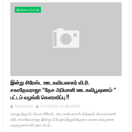
இலங்கை செய்தி
இன்று சிரேஸ்ட ஊடகவியலாளர் வி.ரி.
சகாதேவராஜா "தேச அபிமானி ஊடகவிபூஷணம் "
பட்டம் வழங்கி கௌரவிப்பு !!
Thanoshan
11/23/2025 05:48:00 PM
( நமது நிருபர்) பிரபல சிரேஸ்ட ஊடகவியலாளர் வித்தகர் விபுலமாமணி
விரி. சகாதேவராஜா இன்று (23) ஞாயிற்றுக்கிழமை மாலை கல்முனை
மருதமுனையில் நடைபெற்...