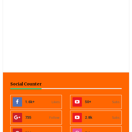
Social Counter
1.6k+
Likes
50+
Subs
735
Follow
2.8k
Subs