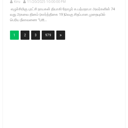
Kiru
11/20/2025 10:00:00 PM
எழுச்சிமிகு புரட்சி நாயகன் தியாகி தோழர் க.பத்மநாபா அவர்களின் 74
வது அகவை தினம் (கார்த்திகை 19 )வெகு சிறப்பான முறையுயில்
பெரிய நீலாவணை “Litt...
1
2
3
979