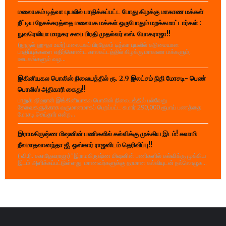
மலையகம் டித்வா புயலில் பாதிக்கப்பட்ட போது கிழக்கு மாகாண மக்கள்
நீட்டிய நேசக்கரத்தை மலையக மக்கள் ஒருபோதும் மறக்கமாட்டார்கள் :
நுவரெலியா மாநகர சபை பிரதி முதல்வர் எஸ். யோகராஜா!!
(நூருல் ஹுதா உமர்) மலையகப் பிரதேசம் டித்வா புயலில் கடுமையான
பாதிப்புக்களை எதிர்கொண்ட காலகட்டத்தில் கிழக்கு மாகாண மக்களும்,
ஊடகங்களும் வழ...
இகினியகல பொலிஸ் நிலையத்தில் ரூ. 2.9 இலட்சம் நிதி மோசடி- பெண்
பொலிஸ் அதிகாரி கைது!!
பாறுக் ஷிஹான் இங்கினியாகல பொலிஸ் நிலையத்தில் பல்வேறு
சேவைகளுக்காக வருமானமாகப் பெறப்பட்ட சுமார் 290,000 ரூபாய் பணத்தை
மோசடி செய்தார் என்ற...
இராமகிருஷ்ண மிஷனின் பணிகளில் கல்விக்கு முக்கிய இடம்! சுவாமி
நீலமாதவானந்தா ஜீ, ஒஸ்கார் ராஜனிடம் தெரிவிப்பு!!
( வி.ரி. சகாதேவராஜா) "இராமகிருஷ்ண மிஷனின் பணிகளில் கல்விக்கு முக்கிய
இடம் அளிக்கப்பட்டுள்ளது. மாணவர்களுக்கு தரமான கல்வியுடன் நல்லொழுக...