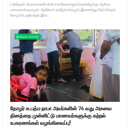
( வித்தகர் விபுலமாமணி வி.ரி.சகாதேவராஜா) தென்கிழக்கு ஆசியா
பல்கலைக்கழகமும் ஆங்கோர் தமிழ்ச்சங்கமும் இணைந்து சிறப்பிக்கும்
சோழப்பெருவேந்தர் இரா...
இலங்கை செய்தி
தோழர் க.பத்ம நாபா அவர்களின் 74 வது அகவை
தினத்தை முன்னிட்டு மாணவர்களுக்கு கற்றல்
உபகரணங்கள் வழங்கிவைப்பு!