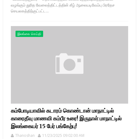
வழங்கும் துரித வேலைத்திட்டத்தின் கீழ் ஆலையடிவேம்பு பிரதேச
செயலகத்திற்குட்பட்ட...
இலங்கை செய்தி
கம்போடியாவில் கடாரம் கொண்டான் மாநாட்டில்
காரைதீவு மாணவி கம்பீர உரை! இருநாள் மாநாட்டில்
இலங்கையர் 15 பேர் பங்கேற்பு!
Thanoshan
11/23/2025 09:02:00 AM