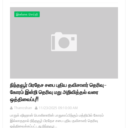
இலங்கை செய்தி
நிந்தவூர் பிரதேச சபை புதிய தவிசாளர் தெரிவு-
கோரம் இன்றி தெரிவு மறு அறிவித்தல் வரை
ஒத்திவைப்பு!!
Thanoshan
11/23/2025 09:10:00 AM
பாறுக் ஷிஹான் பொலிஸாரின் பாதுகாப்பிற்கும் மத்தியில் கோரம்
இல்லாததால் நிந்தவூர் பிரதேச சபை புதிய தவிசாளர் தெரிவு
ஒத்திவைக்கப்பட்டது.நிந்தவூர...