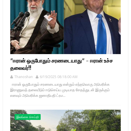
"ஈரான் ஒருபோதும் சரணடையாது" - ஈரான் உச்ச
தலைவர்!!
Thanoshan
6/19/2025 08:18:00 AM
ஈரான் ஒருபோதும் சரணடையாது என்றும் எந்தவொரு அமெரிக்க
இராணுவத் தலையீடும் ஈடுசெய்ய முடியாத சேதத்துடன் இருக்கும்
எனவும் அமெரிக்க ஜனாதிபதி ட்ரம...
இலங்கை செய்தி