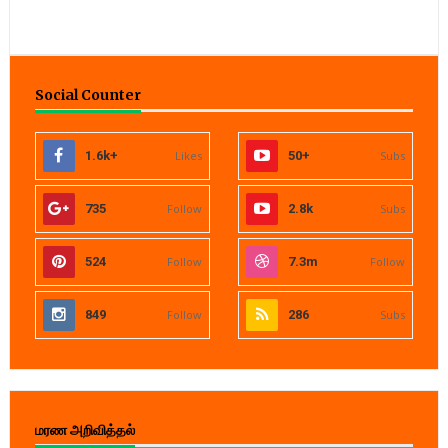
Social Counter
1.6k+
Likes
50+
Subs
735
Follow
2.8k
Subs
524
Follow
7.3m
Follow
849
Follow
286
Subs
மரண அறிவித்தல்