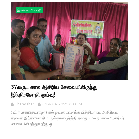
இலங்கை செய்தி
37வருட கால ஆசிரிய சேவையிலிருந்து
இந்திரசோதி ஓய்வு!!
Thanoshan
6/19/2025 05:13:00 PM
( வி.ரி .சகாதேவராஜா) கல்முனை மாமாங்க வித்தியாலய ஆசிரியை
திருமதி.இந்திரசோதி அருள்ஞானமூர்த்தி தனது 37வருடகால ஆசிரியர்
சேவையிலிருந்து நேற்று ஓ...