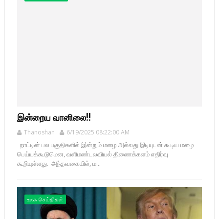
இன்றைய வானிலை!!
Thanoshan
6/19/2025 08:22:00 AM
நாட்டின் பல பகுதிகளில் இன்றும் மழை அல்லது இடியுடன் கூடிய மழை
பெய்யக்கூடுமென, வளிமண்டலவியல் திணைக்களம் எதிர்வு
கூறியுள்ளது. அந்தவகையில், ம...
உலக செய்திகள்