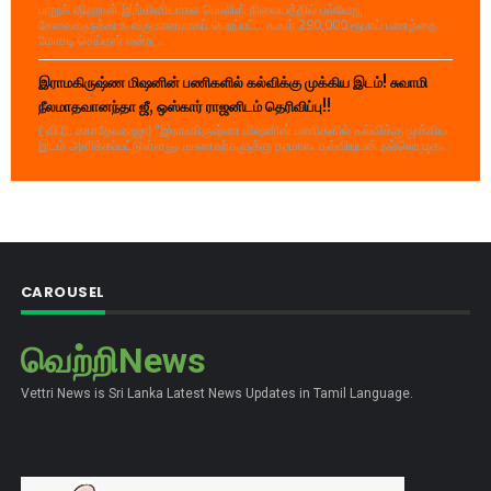
பாறுக் ஷிஹான் இங்கினியாகல பொலிஸ் நிலையத்தில் பல்வேறு
சேவைகளுக்காக வருமானமாகப் பெறப்பட்ட சுமார் 290,000 ரூபாய் பணத்தை
மோசடி செய்தார் என்ற...
இராமகிருஷ்ண மிஷனின் பணிகளில் கல்விக்கு முக்கிய இடம்! சுவாமி
நீலமாதவானந்தா ஜீ, ஒஸ்கார் ராஜனிடம் தெரிவிப்பு!!
( வி.ரி. சகாதேவராஜா) "இராமகிருஷ்ண மிஷனின் பணிகளில் கல்விக்கு முக்கிய
இடம் அளிக்கப்பட்டுள்ளது. மாணவர்களுக்கு தரமான கல்வியுடன் நல்லொழுக...
CAROUSEL
வெற்றிNews
Vettri News is Sri Lanka Latest News Updates in Tamil Language.