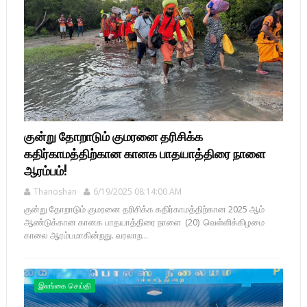
குன்று தோறாடும் குமரனை தரிசிக்க
கதிர்காமத்திற்கான கானக பாதயாத்திரை நாளை
ஆரம்பம்!
Thanoshan
6/19/2025 08:14:00 AM
குன்று தோறாடும் குமரனை தரிசிக்க கதிர்காமத்திற்கான 2025 ஆம்
ஆண்டுக்கான கானக பாதயாத்திரை நாளை (20) வெள்ளிக்கிழமை
காலை ஆரம்பமாகின்றது. வரலாற...
இலங்கை செய்தி