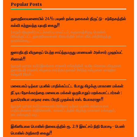
Popular Posts
துறைநீலாவணையில் 24½ பவுண் தங்க நகைகள் திருட்டு- சந்தேகத்தில்
கல்வி கற்றுவந்த யுவதி கைது!!
(பாறுக் ஷிஹான்) மட்டக்களப்பு மாவட்டம், களுவாஞ்சிகுடி பொலிஸ்
பிரிவுக்குட்பட்ட துறைநீலாவணை கிராமத்தில் உள்ள வீடொன்றிலிருந்து
தாலிக்கொடி,...
ஜனாதிபதி விருதைப் பெற்ற சாய்ந்தமருது மாணவன் அன்சார் முஹம்மட்
சினான்!!
(நூருல் ஹுதா உமர்) இலங்கை சாரணர் சங்கத்தின் உயரிய கௌரவ விருதான
ஜனாதிபதி சாரணர் விருதை சாய்ந்தமருதைச் சேர்ந்த கல்முனை ஸாஹிரா
கல்லூரி (தேசி...
மலையகம் டித்வா புயலில் பாதிக்கப்பட்ட போது கிழக்கு மாகாண மக்கள்
நீட்டிய நேசக்கரத்தை மலையக மக்கள் ஒருபோதும் மறக்கமாட்டார்கள் :
நுவரெலியா மாநகர சபை பிரதி முதல்வர் எஸ். யோகராஜா!!
(நூருல் ஹுதா உமர்) மலையகப் பிரதேசம் டித்வா புயலில் கடுமையான
பாதிப்புக்களை எதிர்கொண்ட காலகட்டத்தில் கிழக்கு மாகாண மக்களும்,
ஊடகங்களும் வழ...
இகினியகல பொலிஸ் நிலையத்தில் ரூ. 2.9 இலட்சம் நிதி மோசடி- பெண்
பொலிஸ் அதிகாரி கைது!!