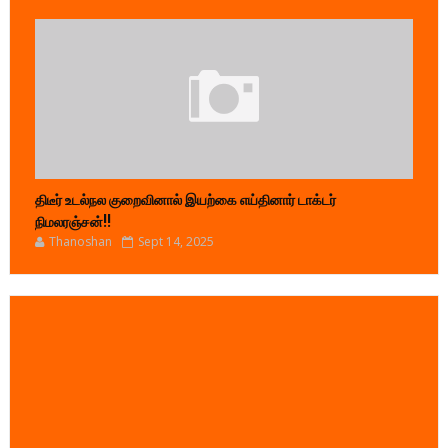
திடீர் உடல்நல குறைவினால் இயற்கை எய்தினார் டாக்டர்
நிமலரஞ்சன்!!
Thanoshan
Sept 14, 2025