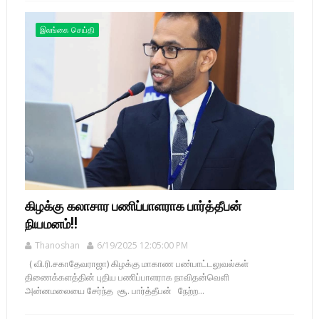
இலங்கை செய்தி
கிழக்கு கலாசார பணிப்பாளராக பார்த்தீபன்
நியமனம்!!
Thanoshan
6/19/2025 12:05:00 PM
( வி.ரி.சகாதேவராஜா) கிழக்கு மாகாண பண்பாட்டலுவல்கள்
திணைக்களத்தின் புதிய பணிப்பாளராக நாவிதன்வெளி
அன்னமலையை சேர்ந்த சூ. பார்த்தீபன் நேற்ற...