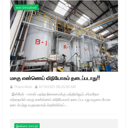
உலக செய்திகள்
மசகு எண்ணெய் விநியோகம் தடைப்படாது!!
Thanoshan
6/19/2025 08:26:00 AM
இஸ்ரேல் - ஈரான் பதற்ற நிலைமைக்கு மத்தியிலும், சர்வதேச
சந்தையில் மசகு எண்ணெய் விநியோகம் தடைப்படாது வழமை போல
நடைபெற்று வருவதாகத் தெரிவிக்கப்...
இலங்கை செய்தி