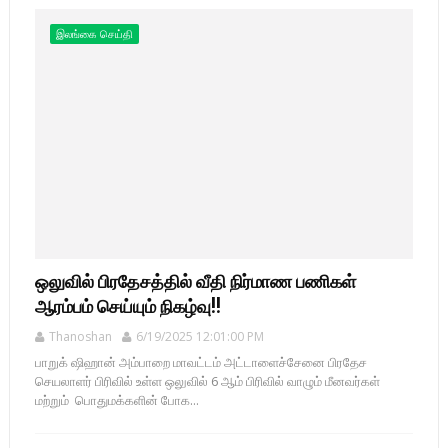
இலங்கை செய்தி
ஒலுவில் பிரதேசத்தில் வீதி நிர்மாண பணிகள்
ஆரம்பம் செய்யும் நிகழ்வு!!
Thanoshan
6/19/2025 12:01:00 PM
பாறுக் ஷிஹான் அம்பாறை மாவட்டம் அட்டாளைச்சேனை பிரதேச
செயலாளர் பிரிவில் உள்ள ஒலுவில் 6 ஆம் பிரிவில் வாழும் மீனவர்கள்
மற்றும் பொதுமக்களின் போக...