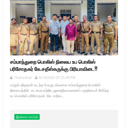
சம்மாந்துறை பொலிஸ் நிலைய உப பொலிஸ்
பரிசோதகர் கே.சதீஸ்கருக்கு பிரியாவிடை!!
Thanoshan
6/18/2025 07:25:00 PM
பாறுக் ஷிஹான் கடந்த 6 வருடங்களாக சம்மாந்துறை பொலிஸ்
நிலையத்தில் கடமையாற்றிய துறைநீலாவணைப் பகுதியைச் சேர்ந்த
உப பொலிஸ் பரிசோதகர் கே. சதீஸ...
இலங்கை செய்தி