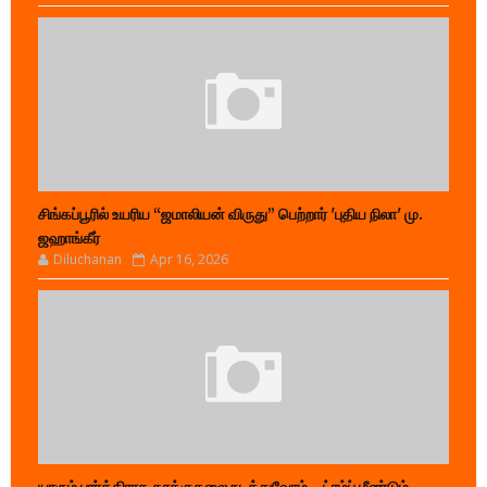
சிங்கப்பூரில் உயரிய “ஜமாலியன் விருது” பெற்றார் 'புதிய நிலா' மு.
ஜஹாங்கீர்
Diluchanan
Apr 16, 2026