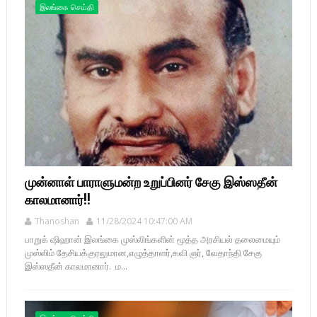
இலங்கை செய்தி
முன்னாள் பாராளுமன்ற உறுப்பினர் சேகு இஸ்ஸதீன்
காலமானார்!!
Thanoshan
11/28/2024 10:47:00 AM
பாறுக் ஷிஹான் இலங்கை முஸ்லிங்களின் மூத்த அரசியல் தலைமையும்
முஸ்லிம் தேசியக்குரலுமான,எழுத்தாளர்,கவி ஞர், வேதாந்தி சேகு
இஸ்ஸதீன் காலமானார். ம...