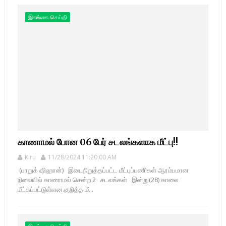
இலங்கை செய்தி
காணாமல் போன 06 பேர் சடலங்களாக மீட்பு!!
Kiru
11/28/2024 11:20:00 AM
(பாறுக் ஷிஹான்) இடைநிறுத்தப்பட்ட மீட்புப்பணிகள் ஆரம்பமான
நிலையில் காணாமல் சென்ற 2 சடலங்கள் இன்று(28) காலை
மீட்கப்பட்டுள்ளன.குறித்த மீ...