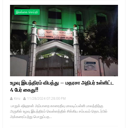
இலங்கை செய்தி
உழவு இயந்திரம் விபத்து – மதரசா அதிபர் உள்ளிட்ட
4 பேர் கைது!!
Kiru
11/28/2024 07:28:00 PM
பாறுக் ஷிஹான் அம்பாறை காரைதீவு மாவடிப்பள்ளி பாலத்திற்கு
அருகில் உழவு இயந்திரம் வெள்ளத்தில் சிக்கிய சம்பவம் தொடர்பில்
அக்கரைப்பற்று பொறுப்பத...