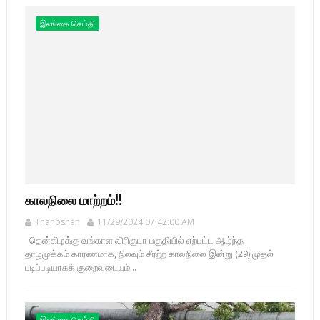
இலங்கை செய்தி
காலநிலை மாற்றம்!!
Thanoshan
11/29/2024 07:42:00 AM
தென்கிழக்கு வங்காள விரிகுடா பகுதியில் ஏற்பட்ட ஆழ்ந்த
தாழமுக்கம் காரணமாக, நிலவும் சீரற்ற காலநிலை இன்று (29) முதல்
படிப்படியாகக் குறைவடையும்...
இலங்கை செய்தி