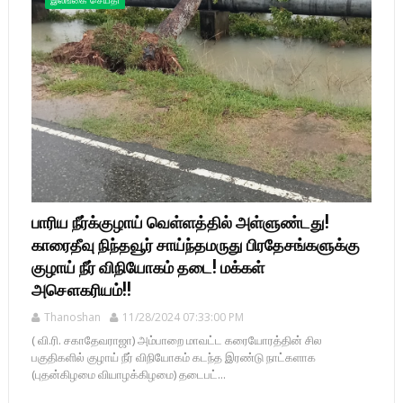
பாரிய நீர்க்குழாய் வெள்ளத்தில் அள்ளுண்டது!
காரைதீவு நிந்தவூர் சாய்ந்தமருது பிரதேசங்களுக்கு
குழாய் நீர் விநியோகம் தடை! மக்கள்
அசௌகரியம்!!
Thanoshan
11/28/2024 07:33:00 PM
( வி.ரி. சகாதேவராஜா) அம்பாறை மாவட்ட கரையோரத்தின் சில
பகுதிகளில் குழாய் நீர் விநியோகம் கடந்த இரண்டு நாட்களாக
(புதன்கிழமை வியாழக்கிழமை) தடைபட்...