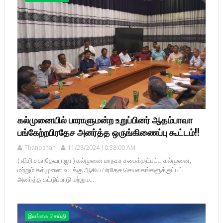
கல்முனையில் பாராளுமன்ற உறுப்பினர் ஆதம்பாவா
பங்கேற்றபிரதேச அனர்த்த ஒருங்கிணைப்பு கூட்டம்!!
Thanoshan
11/28/2024 10:38:00 AM
( வி.ரி.சகாதேவராஜா ) கல்முனை மாநகர சபைக்குட்பட்ட கல்முனை,
மற்றும் கல்முனை வடக்கு ஆகிய பிரதேச செயலகங்களுக்குட்பட்ட
அனர்த்த கட்டுப்பாடு மற்றும...
இலங்கை செய்தி