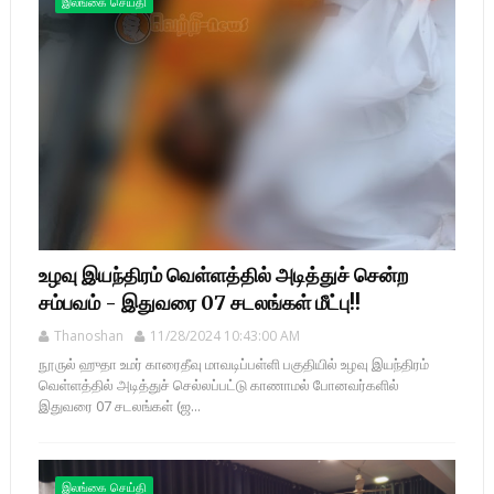
இலங்கை செய்தி
உழவு இயந்திரம் வெள்ளத்தில் அடித்துச் சென்ற
சம்பவம் - இதுவரை 07 சடலங்கள் மீட்பு!!
Thanoshan
11/28/2024 10:43:00 AM
நூருல் ஹுதா உமர் காரைதீவு மாவடிப்பள்ளி பகுதியில் உழவு இயந்திரம்
வெள்ளத்தில் அடித்துச் செல்லப்பட்டு காணாமல் போனவர்களில்
இதுவரை 07 சடலங்கள் (ஜ...
இலங்கை செய்தி