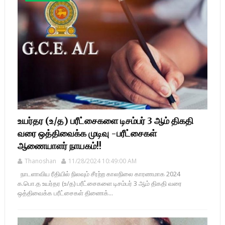
உயர்தர (உ/த) பரீட்சைகளை டிசம்பர் 3 ஆம் திகதி
வரை ஒத்திவைக்க முடிவு -பரீட்சைகள்
ஆணையாளர் நாயகம்!!
Thanoshan
11/28/2024 10:49:00 AM
நாடளாவிய ரீதியில் நிலவும் சீரற்ற காலநிலை காரணமாக 2024
க.பொ.த உயர்தர (உ/த) பரீட்சைகளை டிசம்பர் 3 ஆம் திகதி வரை
ஒத்திவைக்க பரீட்சைகள் திணைக்...