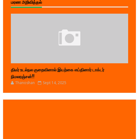
மரண அறிவித்தல்
திடீர் உடல்நல குறைவினால் இயற்கை எய்தினார் டாக்டர்
நிமலரஞ்சன்!!
Thanoshan
Sept 14, 2025