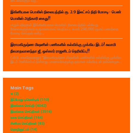
ஊடகங்களும் வழ...
இகினியகல பொலிஸ் நிலையத்தில் ரூ. 2.9 இலட்சம் நிதி மோசடி- பெண்
பொலிஸ் அதிகாரி கைது!!
பாறுக் ஷிஹான் இங்கினியாகல பொலிஸ் நிலையத்தில் பல்வேறு
சேவைகளுக்காக வருமானமாகப் பெறப்பட்ட சுமார் 290,000 ரூபாய் பணத்தை
மோசடி செய்தார் என்ற...
இராமகிருஷ்ண மிஷனின் பணிகளில் கல்விக்கு முக்கிய இடம்! சுவாமி
நீலமாதவானந்தா ஜீ, ஒஸ்கார் ராஜனிடம் தெரிவிப்பு!!
( வி.ரி. சகாதேவராஜா) "இராமகிருஷ்ண மிஷனின் பணிகளில் கல்விக்கு முக்கிய
இடம் அளிக்கப்பட்டுள்ளது. மாணவர்களுக்கு தரமான கல்வியுடன் நல்லொழுக...
Main Tags
w
(2)
இப்போது டிரெண்டிங்
(110)
இலங்கை செய்தி
(4042)
இலங்கை செய்திகள்
(3516)
உலக செய்திகள்
(164)
சினிமா செய்திகள்
(83)
தொழினுட்பம்
(14)