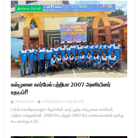
இலங்கை செய்தி
கல்முனை கார்மேல் பற்றிமா 2007 அணியினர்
உதயம்!!
Thanoshan
10/29/2024 12:02:00 PM
( வி.ரி.சகாதேவராஜா) கிழக்கின் புகழ் பூத்த கல்முனை கார்மேல்
பற்றிமா கல்லூரியில் 2004 O/L மற்றும் 2007 A/L மாணவர்களின் ஒன்று
கூடலானது சு 20 ...