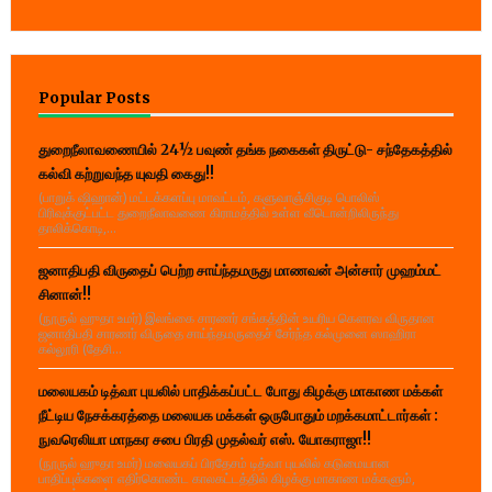
Popular Posts
துறைநீலாவணையில் 24½ பவுண் தங்க நகைகள் திருட்டு- சந்தேகத்தில்
கல்வி கற்றுவந்த யுவதி கைது!!
(பாறுக் ஷிஹான்) மட்டக்களப்பு மாவட்டம், களுவாஞ்சிகுடி பொலிஸ்
பிரிவுக்குட்பட்ட துறைநீலாவணை கிராமத்தில் உள்ள வீடொன்றிலிருந்து
தாலிக்கொடி,...
ஜனாதிபதி விருதைப் பெற்ற சாய்ந்தமருது மாணவன் அன்சார் முஹம்மட்
சினான்!!
(நூருல் ஹுதா உமர்) இலங்கை சாரணர் சங்கத்தின் உயரிய கௌரவ விருதான
ஜனாதிபதி சாரணர் விருதை சாய்ந்தமருதைச் சேர்ந்த கல்முனை ஸாஹிரா
கல்லூரி (தேசி...
மலையகம் டித்வா புயலில் பாதிக்கப்பட்ட போது கிழக்கு மாகாண மக்கள்
நீட்டிய நேசக்கரத்தை மலையக மக்கள் ஒருபோதும் மறக்கமாட்டார்கள் :
நுவரெலியா மாநகர சபை பிரதி முதல்வர் எஸ். யோகராஜா!!
(நூருல் ஹுதா உமர்) மலையகப் பிரதேசம் டித்வா புயலில் கடுமையான
பாதிப்புக்களை எதிர்கொண்ட காலகட்டத்தில் கிழக்கு மாகாண மக்களும்,