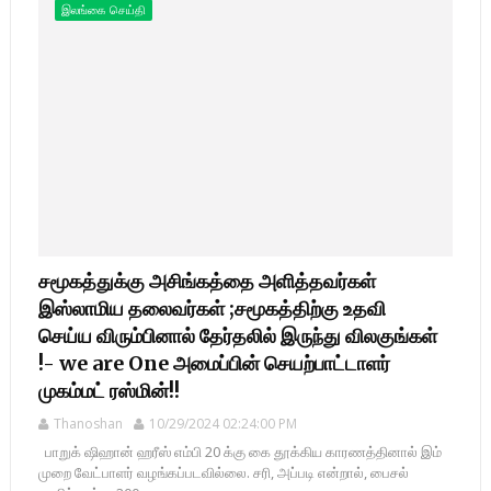
இலங்கை செய்தி
சமூகத்துக்கு அசிங்கத்தை அளித்தவர்கள்
இஸ்லாமிய தலைவர்கள் ;சமூகத்திற்கு உதவி
செய்ய விரும்பினால் தேர்தலில் இருந்து விலகுங்கள்
!- we are One அமைப்பின் செயற்பாட்டாளர்
முகம்மட் ரஸ்மின்!!
Thanoshan
10/29/2024 02:24:00 PM
பாறுக் ஷிஹான் ஹரீஸ் எம்பி 20 க்கு கை தூக்கிய காரணத்தினால் இம்
முறை வேட்பாளர் வழங்கப்படவில்லை. சரி, அப்படி என்றால், பைசல்