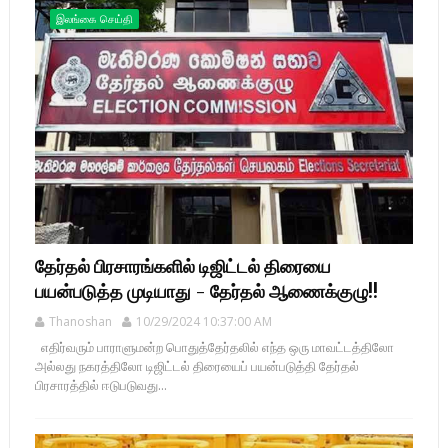
இலங்கை செய்தி
தேர்தல் பிரசாரங்களில் டிஜிட்டல் திரையை
பயன்படுத்த முடியாது - தேர்தல் ஆணைக்குழு!!
Thanoshan
10/29/2024 10:37:00 AM
எதிர்வரும் பாராளுமன்ற பொதுத்தேர்தலில் எந்த ஒரு மாவட்டத்திலோ
அல்லது நகரத்திலோ டிஜிட்டல் திரையைப் பயன்படுத்தி தேர்தல்
பிரசாரத்தில் ஈடுபடுவது...