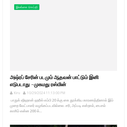
இலங்கை செய்தி
அஷ்ரப் சேரின் படமும் ஆதவன் பாட்டும் இனி
எடுபடாது -முகமது ரஸ்மின்
Kiru
10/29/2024 11:13:00 PM
பாறுக் ஷிஹான் ஹரீஸ் எம்பி 20 க்கு கை தூக்கிய காரணத்தினால் இம்
முறை வேட்பாளர் வழங்கப்படவில்லை. சரி, அப்படி என்றால், பைசல்
காசிம் என்ன 200 க்...