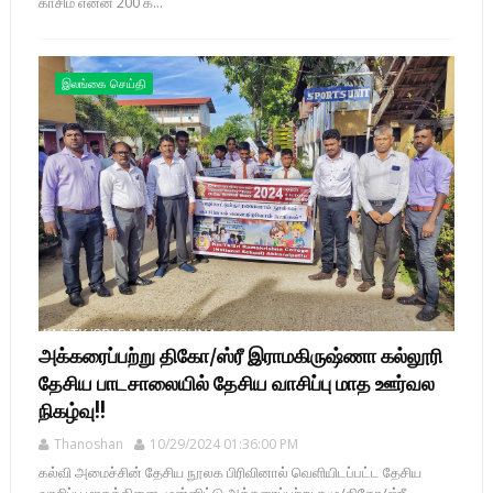
காசிம் என்ன 200 க...
இலங்கை செய்தி
அக்கரைப்பற்று திகோ/ஸ்ரீ இராமகிருஷ்ணா கல்லூரி
தேசிய பாடசாலையில் தேசிய வாசிப்பு மாத ஊர்வல
நிகழ்வு!!
Thanoshan
10/29/2024 01:36:00 PM
கல்வி அமைச்சின் தேசிய நூலக பிரிவினால் வெளியிடப்பட்ட தேசிய