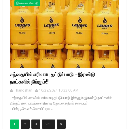
இலங்கை செய்தி
சந்தையில் எரிவாயு தட்டுப்பாடு -இரண்டு
நாட்களில் நீங்கும்!!
Thanoshan
10/29/2024 10:33:00 AM
சந்தையில் லாஃப்ஸ் எரிவாயு தட்டுப்பாடு இன்னும் இரண்டு நாட்களில்
நீங்கும் என லாஃப்ஸ் எரிவாயு நிறுவனத்தின் தலைவர்
டபிள்யூ.கே.எச்.வேகபிட்டிய ...
1
2
3
980