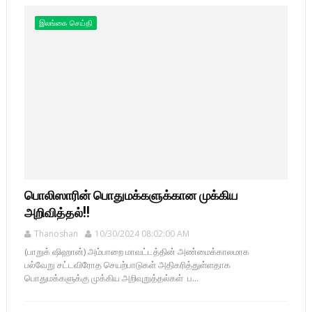
இலங்கை செய்தி
பொலிஸாரின் பொதுமக்களுக்கான முக்கிய
அறிவித்தல்!!
Thanoshan
10/30/2024 08:02:00 AM
(பாறுக் ஷிஹான்) அம்பாறை மாவட்டத்தின் அண்மைக்காலமாக
பல்வேறு சட்டவிரோத செயற்பாடுகள் அதிகரித்துள்ளதாக
பொதுமக்களுக்கு முக்கிய அறிவுறுத்தல்கள் ப...