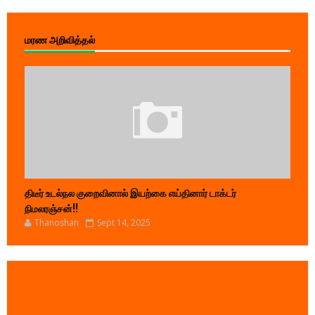
மரண அறிவித்தல்
திடீர் உடல்நல குறைவினால் இயற்கை எய்தினார் டாக்டர்
நிமலரஞ்சன்!!
Thanoshan
Sept 14, 2025