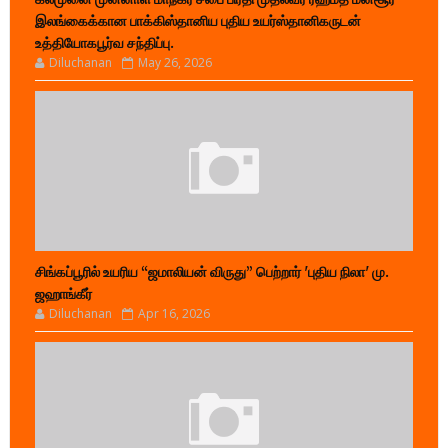
இலங்கைக்கான பாக்கிஸ்தானிய புதிய உயர்ஸ்தானிகருடன்
உத்தியோகபூர்வ சந்திப்பு.
Diluchanan
May 26, 2026
சிங்கப்பூரில் உயரிய “ஜமாலியன் விருது” பெற்றார் 'புதிய நிலா' மு.
ஜஹாங்கீர்
Diluchanan
Apr 16, 2026