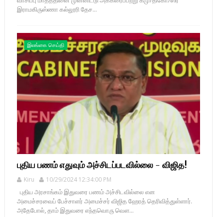
வாசிப்பு மாதத்தினை முன்னிட்டு அக்கரைப்பற்று கமு/திகோ/ஸ்ரீ
இராமகிருஸ்ணா கல்லூரி தேச...
இலங்கை செய்தி
புதிய பணம் எதுவும் அச்சிடப்படவில்லை - விஜித!
Kiru
10/29/2024 12:34:00 PM
புதிய அரசாங்கம் இதுவரை பணம் அச்சிடவில்லை என
அமைச்சரவைப் பேச்சாளர் அமைச்சர் விஜித ஹேரத் தெரிவித்துள்ளார்.
அதேபோல், தாம் இதுவரை எந்தவொரு வெள...