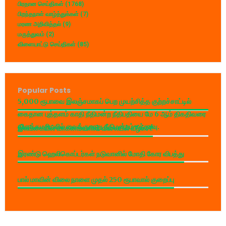
பிரதான செய்திகள்
(1768)
பிறந்தநாள் வாழ்த்துக்கள்
(7)
மரண அறிவித்தல்
(9)
மருத்துவம்
(2)
விளையாட்டு செய்திகள்
(85)
Popular Posts
5,000 ரூபாவை இலஞ்சமாகப் பெற முயற்சித்த குற்றச்சாட்டில்
கைதான புத்தளம் காதி நீதிமன்ற நீதிபதியை மே 6 ஆம் திகதிவரை
விளக்கமறியலில் வைக்குமாறு நீதிமன்றம் உத்தரவு.
இலங்கையில் வாகனங்களின் விலையில் வீழ்ச்சி!
இரண்டு ஹெலிகொப்டர்கள் நடுவானில் மோதி கோர விபத்து
பால் மாவின் விலை நாளை முதல் 250 ரூபாவால் குறைப்பு