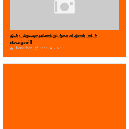
திடீர் உடல்நல குறைவினால் இயற்கை எய்தினார் டாக்டர்
நிமலரஞ்சன்!!
Thanoshan
Sept 14, 2025