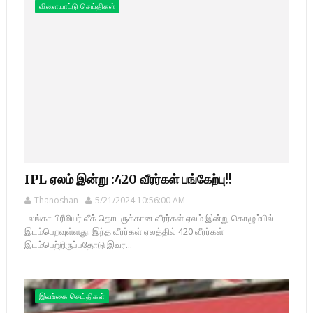
விளையாட்டு செய்திகள்
IPL ஏலம் இன்று :420 வீரர்கள் பங்கேற்பு!!
Thanoshan
5/21/2024 10:56:00 AM
லங்கா பிரீமியர் லீக் தொடருக்கான வீரர்கள் ஏலம் இன்று கொழும்பில்
இடம்பெறவுள்ளது. இந்த வீரர்கள் ஏலத்தில் 420 வீரர்கள்
இடம்பெற்றிருப்பதோடு இவர...
இலங்கை செய்திகள்