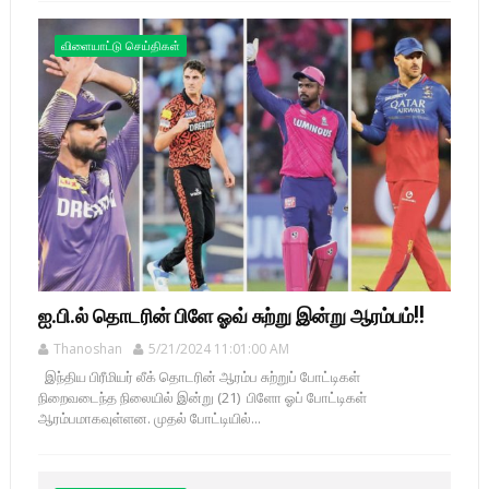
விளையாட்டு செய்திகள்
ஐ.பி.ல் தொடரின் பிளே ஓவ் சுற்று இன்று ஆரம்பம்!!
Thanoshan
5/21/2024 11:01:00 AM
இந்திய பிரீமியர் லீக் தொடரின் ஆரம்ப சுற்றுப் போட்டிகள்
நிறைவடைந்த நிலையில் இன்று (21) பிளோ ஓப் போட்டிகள்
ஆரம்பமாகவுள்ளன. முதல் போட்டியில்...