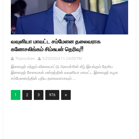
வவுனியா மாவட்ட சம்மேளன தலைவராக
கணேசலிங்கம் சிம்சுபன் தெரிவு!!
Thanoshan
5/20/2024 11:24:00 PM
இளைஞர் மற்றும் விளையாட்டு அமைச்சின் கீழ் இயங்கும் தேசிய
இளைஞர் சேவைகள் மன்றத்தின் வவுனியா மாவட்ட இளைஞர் கழக
சம்மேளனத்தின் புதிய தலைவராகவும் ...
1
2
3
976