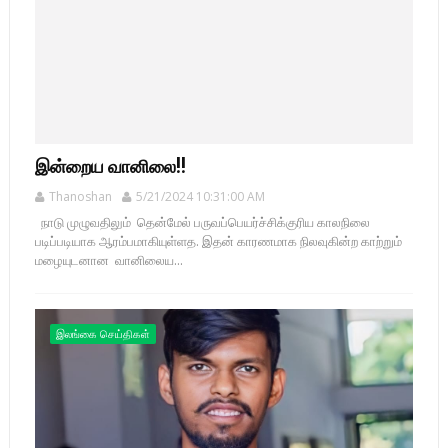
இன்றைய வானிலை!!
Thanoshan
5/21/2024 10:31:00 AM
நாடு முழுவதிலும் தென்மேல் பருவப்பெயர்ச்சிக்குரிய காலநிலை
படிப்படியாக ஆரம்பமாகியுள்ளத. இதன் காரணமாக நிலவுகின்ற காற்றும்
மழையுடனான வானிலைய...
இலங்கை செய்திகள்