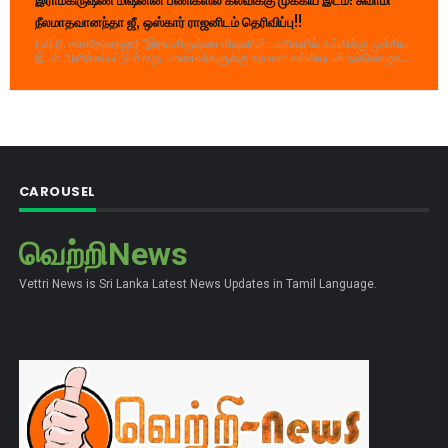
இராமகிருஷ்ண மிஷனின் பணிகளில் கல்விக்கு முக்கிய இடம்! சுவாமி
நீலமாதவானந்தா ஜீ, ஒஸ்கார் ராஜனிடம் தெரிவிப்பு!!
( வி.ரி. சகாதேவராஜா) "இராமகிருஷ்ண மிஷனின் பணிகளில் கல்விக்கு முக்கிய
இடம் அளிக்கப்பட்டுள்ளது. மாணவர்களுக்கு தரமான கல்வியுடன் நல்லொழுக...
CAROUSEL
வெற்றிNews
Vettri News is Sri Lanka Latest News Updates in Tamil Language.