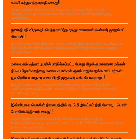
கல்வி கற்றுவந்த யுவதி கைது!!
(பாறுக் ஷிஹான்) மட்டக்களப்பு மாவட்டம், களுவாஞ்சிகுடி பொலிஸ்
பிரிவுக்குட்பட்ட துறைநீலாவணை கிராமத்தில் உள்ள வீடொன்றிலிருந்து
தாலிக்கொடி,...
ஜனாதிபதி விருதைப் பெற்ற சாய்ந்தமருது மாணவன் அன்சார் முஹம்மட்
சினான்!!
(நூருல் ஹுதா உமர்) இலங்கை சாரணர் சங்கத்தின் உயரிய கௌரவ விருதான
ஜனாதிபதி சாரணர் விருதை சாய்ந்தமருதைச் சேர்ந்த கல்முனை ஸாஹிரா
கல்லூரி (தேசி...
மலையகம் டித்வா புயலில் பாதிக்கப்பட்ட போது கிழக்கு மாகாண மக்கள்
நீட்டிய நேசக்கரத்தை மலையக மக்கள் ஒருபோதும் மறக்கமாட்டார்கள் :
நுவரெலியா மாநகர சபை பிரதி முதல்வர் எஸ். யோகராஜா!!
(நூருல் ஹுதா உமர்) மலையகப் பிரதேசம் டித்வா புயலில் கடுமையான
பாதிப்புக்களை எதிர்கொண்ட காலகட்டத்தில் கிழக்கு மாகாண மக்களும்,
ஊடகங்களும் வழ...
இகினியகல பொலிஸ் நிலையத்தில் ரூ. 2.9 இலட்சம் நிதி மோசடி- பெண்
பொலிஸ் அதிகாரி கைது!!
பாறுக் ஷிஹான் இங்கினியாகல பொலிஸ் நிலையத்தில் பல்வேறு
சேவைகளுக்காக வருமானமாகப் பெறப்பட்ட சுமார் 290,000 ரூபாய் பணத்தை
மோசடி செய்தார் என்ற...