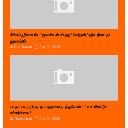
சிங்கப்பூரில் உயரிய “ஜமாலியன் விருது” பெற்றார் 'புதிய நிலா' மு.
ஜஹாங்கீர்
Diluchanan
Apr 16, 2026
யாரும் பார்த்திராத தாக்குதலை நடத்துவோம் - ட்ரம்ப் மீண்டும்
எச்சரிக்கை !
Thanoshan
Apr 09, 2026