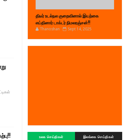
திடீர் உடல்நல குறைவினால் இயற்கை
எய்தினார் டாக்டர் நிமலரஞ்சன்!!
Thanoshan
Sept 14, 2025
்று
்டிகள்
்பு!!
உலக செய்திகள்
இலங்கை செய்திகள்