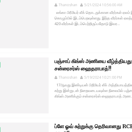
Thanoshan
5/21/2024 10:56:00 AM
லங்கா பிரீமியர் லீக் தொடருக்கான வீரர்கள் ஏலம்
கொழும்பில் இடம்பெறவுள்ளது. இந்த வீரர்கள் ஏலத்
420 வீரர்கள் இடம்பெற்றிருப்பதோடு இவர...
பஞ்சாப் கிங்ஸ் அணியை வீழ்த்தியது
சன்ரைசர்ஸ் ஹைதராபாத்!!
Thanoshan
5/19/2024 10:21:00 PM
17ஆவது இண்டியன் பிறீமியர் லீக் அத்தியாயத்தின்
சுற்று இன்றுடன் நிறைவடையவுள்ள நிலையில் பஞ்ச
கிங்ஸ் அணிக்கும் சன்ரைசர்ஸ் ஹைதராபாத் அண..
ப்ளே ஓவ் சுற்றுக்கு தெரிவானது RC