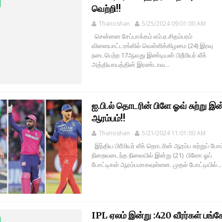
வெற்றி!!
Thanoshan
5/25/2024 09:01:00 AM
சென்னை சேப்பாக்கம் எம்.ஏ.சிதம்பரம்
விளையாட்டரங்கில் வெள்ளிக்கிழமை (24) இரவு
நடைபெற்ற 17ஆவது இண்டியன் பிறீமியர் லீக்
அத்தியாயத்தின் இரண்டாவ...
ஐ.பி.ல் தொடரின் பிளே ஓவ் சுற்று இன
ஆரம்பம்!!
Thanoshan
5/21/2024 11:01:00 AM
இந்திய பிரீமியர் லீக் தொடரின் ஆரம்ப சுற்றுப் போட
நிறைவடைந்த நிலையில் இன்று (21) பிளோ ஓப்
போட்டிகள் ஆரம்பமாகவுள்ளன. முதல் போட்டியில்...
IPL ஏலம் இன்று :420 வீரர்கள் பங்கேற