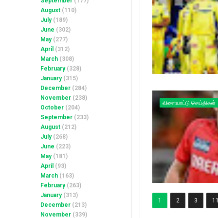
September
(177)
August
(110)
July
(189)
June
(302)
May
(277)
April
(312)
March
(308)
February
(328)
January
(315)
December
(284)
November
(238)
விளையாட்டு செய்திகள்
October
(204)
September
(233)
August
(212)
July
(268)
June
(223)
May
(181)
April
(93)
March
(163)
February
(263)
January
(313)
1
2
3
1
December
(213)
November
(339)