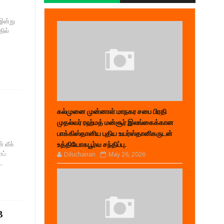
 இன்று
தில்
கல்முனை முன்னாள் மாநகர சபை பிரதி
முதல்வர் ரஹ்மத் மன்சூர் இலங்கைக்கான
பாக்கிஸ்தானிய புதிய உயர்ஸ்தானிகருடன்
 லீக்
உத்தியோகபூர்வ சந்திப்பு.
ாப்
Diluchanan
May 26, 2026
.
B