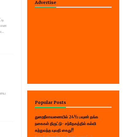
Advertise
்டி
்கான
...
ையை
Popular Posts
துறைநீலாவணையில் 24½ பவுண் தங்க
நகைகள் திருட்டு- சந்தேகத்தில் கல்வி
கற்றுவந்த யுவதி கைது!!
(பாறுக் ஷிஹான்) மட்டக்களப்பு மாவட்டம்,