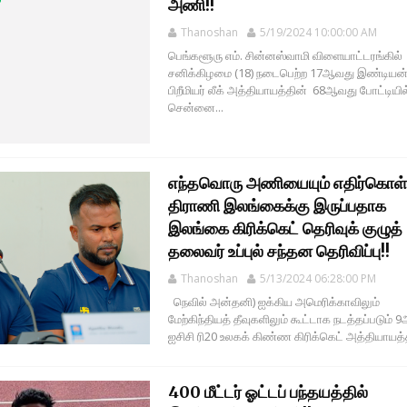
அணி!!
Thanoshan
5/19/2024 10:00:00 AM
பெங்களூரு எம். சின்னஸ்வாமி விளையாட்டரங்கில்
சனிக்கிழமை (18) நடைபெற்ற 17ஆவது இண்டியன
பிறீமியர் லீக் அத்தியாயத்தின் 68ஆவது போட்டியில
சென்னை...
எந்தவொரு அணியையும் எதிர்கொள்
திராணி இலங்கைக்கு இருப்பதாக
இலங்கை கிரிக்கெட் தெரிவுக் குழுத்
தலைவர் உப்புல் சந்தன தெரிவிப்பு!!
Thanoshan
5/13/2024 06:28:00 PM
நெவில் அன்தனி) ஐக்கிய அமெரிக்காவிலும்
மேற்கிந்தியத் தீவுகளிலும் கூட்டாக நடத்தப்படும்
ஐசிசி ரி20 உலகக் கிண்ண கிரிக்கெட் அத்தியாயத்த
400 மீட்டர் ஓட்டப் பந்தயத்தில்