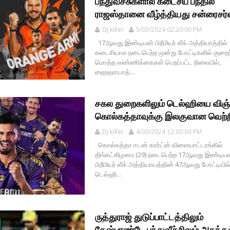
பந்துவீச்சுகளால் கடைசிப் பந்தில்
ராஜஸ்தானை வீழ்த்தியது சன்ரைசர்
Dj killer
5/03/2024 02:20:00 PM
17ஆவது இண்டியன் பிறீமியர் லீக் அத்தியாத்தில்
கடைசியாக நடைபெற்ற மூன்று போட்டிகளில் குறை
மொத்த எண்ணிக்கைகள் பெறப்பட்ட நிலையில்,
ஹைதராபாத்...
சகல துறைகளிலும் டெல்ஹியை விஞ்
கொல்கத்தாவுக்கு இலகுவான வெற்ற
Dj killer
4/30/2024 12:03:00 PM
கொல்கத்தா ஈடன் கார்ட்ன் விளையாட்டரங்கில்
திங்கட்கிழமை (29) நடைபெற்ற 17ஆவது இண்டிய
பிறீமியர் லீக் அத்தியாயத்தின் 47ஆவது போட்டியில
டெல்ஹி...
ருத்துராஜ் துடுப்பாட்டத்திலும்
தேஷ்பாண்டே பந்துவீச்சிலும் அசத்தல