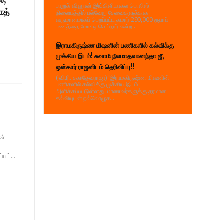
பாறுக் ஷிஹான் இங்கினியாகல பொலிஸ்
ாத்
நிலையத்தில் பல்வேறு சேவைகளுக்காக
வருமானமாகப் பெறப்பட்ட சுமார் 290,000 ரூபாய்
பணத்தை மோசடி செய்தார் என்ற...
இராமகிருஷ்ண மிஷனின் பணிகளில் கல்விக்கு
முக்கிய இடம்! சுவாமி நீலமாதவானந்தா ஜீ,
ஒஸ்கார் ராஜனிடம் தெரிவிப்பு!!
( வி.ரி. சகாதேவராஜா) "இராமகிருஷ்ண மிஷனின்
பணிகளில் கல்விக்கு முக்கிய இடம்
அளிக்கப்பட்டுள்ளது. மாணவர்களுக்கு தரமான
கல்வியுடன் நல்லொழுக...
ன்
பட்...