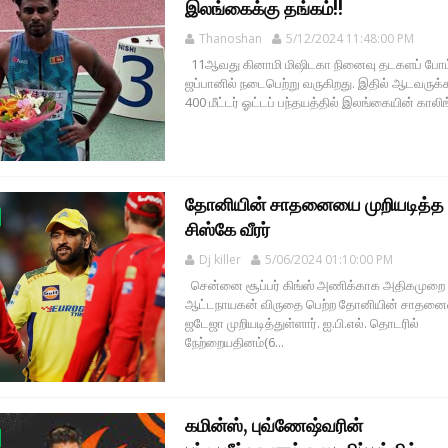
இலங்கைக்கு தங்கம்!!
Thanoshan
5/12/2024 11:48:00 PM
11ஆவது கினாமி மிஷிடகா நினைவு தடகளப் போட
ஜப்பானில் நடைபெற்று வருகிறது. இதில் ஆடவருக
400 மீட்டர் ஓட்டப் பந்தயத்தில் இலங்கையின் காலிங்
தோனியின் சாதனையை முறியடித்த
சிஸ்கே வீரர்
Dj killer
5/06/2024 01:10:00 PM
சென்னை சூப்பர் கிங்ஸ் அணிக்காக அதிகமுறை
ஆட்டநாயகன் விருதை பெற்ற தோனியின் சாதன
ஜடேஜா முறியடித்துள்ளார். ஐ.பி.எல். தொடரில்
நேற்றையதினம்(6...
கமின்ஸ், புவ்ணேஷ்வரின்