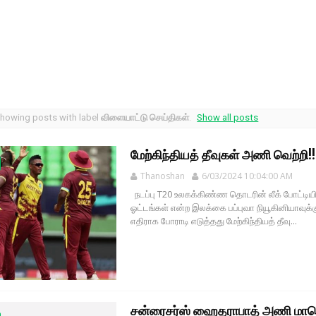
howing posts with label
விளையாட்டு செய்திகள்
.
Show all posts
மேற்கிந்தியத் தீவுகள் அணி வெற்றி!!
Thanoshan
6/03/2024 10:04:00 AM
நடப்பு T20 உலகக்கிண்ண தொடரின் லீக் போட்டியி
ஓட்டங்கள் என்ற இலக்கை பப்புவா நியூகினியாவுக்
எதிராக போராடி எடுத்தது மேற்கிந்தியத் தீவு...
சன்ரைசர்ஸ் ஹைதராபாத் அணி மாபெ