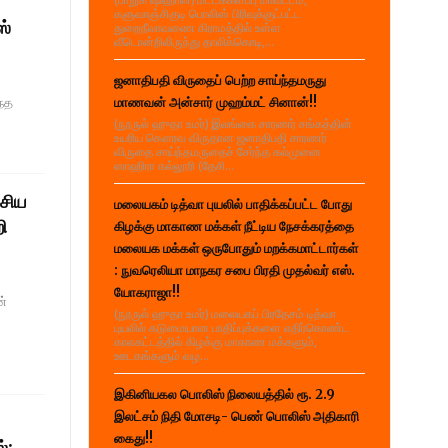
களுவாஞ்சிகுடி பொலிஸ் பிரிவுக்குட்பட்ட
ஸ்
துறைநீலாவணை கிராமத்தில் உள்ள
வீடொன்றிலிருந்து தாலிக்கொடி,...
ஜனாதிபதி விருதைப் பெற்ற சாய்ந்தமருது
ந்த
மாணவன் அன்சார் முஹம்மட் சினான்!!
(நூருல் ஹுதா உமர்) இலங்கை சாரணர் சங்கத்தின்
உயரிய கௌரவ விருதான ஜனாதிபதி சாரணர்
விருதை சாய்ந்தமருதைச் சேர்ந்த கல்முனை
ஸாஹிரா கல்லூரி (தேசி...
சிய
மலையகம் டித்வா புயலில் பாதிக்கப்பட்ட போது
ி
கிழக்கு மாகாண மக்கள் நீட்டிய நேசக்கரத்தை
மலையக மக்கள் ஒருபோதும் மறக்கமாட்டார்கள்
: நுவரெலியா மாநகர சபை பிரதி முதல்வர் எஸ்.
யோகராஜா!!
ன்
(நூருல் ஹுதா உமர்) மலையகப் பிரதேசம் டித்வா
்
புயலில் கடுமையான பாதிப்புக்களை எதிர்கொண்ட
காலகட்டத்தில் கிழக்கு மாகாண மக்களும்,
ஊடகங்களும் வழ...
இகினியகல பொலிஸ் நிலையத்தில் ரூ. 2.9
இலட்சம் நிதி மோசடி- பெண் பொலிஸ் அதிகாரி
கைது!!
்;