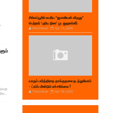
சிங்கப்பூரில் உயரிய “ஜமாலியன் விருது”
்
பெற்றார் 'புதிய நிலா' மு. ஜஹாங்கீர்
்
Diluchanan
Apr 16, 2026
ளும்
யாரும் பார்த்திராத தாக்குதலை நடத்துவோம்
- ட்ரம்ப் மீண்டும் எச்சரிக்கை !
 9ஆவது
Thanoshan
Apr 09, 2026
ில...