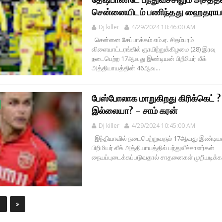
சென்னையிடம் பணிந்தது ஹைதராப
Dj killer
4/29/2024 10:46:00 AM
சென்னை சேப்பாக்கம் எம்.ஏ. சிதம்பரம்
விளையாட்டரங்கில் ஞாயிற்றுக்கிழமை (28) இரவு
நடைபெற்ற 17ஆவது இண்டியன் பிறீமியர் லீக்
அத்தியாயத்தின் 46ஆவ...
பேஸ்போலாக மாறுகிறது கிரிக்கெட் ?
இல்லையா? - சாம் கரன்
Dj killer
4/29/2024 10:45:00 AM
இந்தியாவில் நடைபெற்றுவரும் 17ஆவது இண்டிய
பிறிமியர் லீக் அத்தியாயத்தில் பந்துவீச்சாளர்கள்
நையப்புடைக்கப்படுவதால் சாதனைகள் முறியடிக்கப்
1