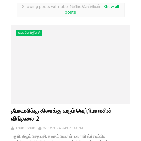
Showing posts with label
சினிமா செய்திகள்
.
Show all
posts
உலக செய்திகள்
தீபாவளிக்கு திரைக்கு வரும் வெற்றிமாறனின்
விடுதலை-2
Thanoshan
6/09/2024 04:08:00 PM
சூரி, விஜய் சேதுபதி, கவுதம் மேனன், பவானி ஸ்ரீ நடிப்பில்