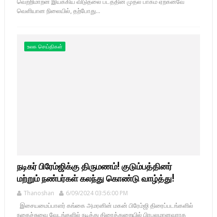
வெற்றிமாறன் இயக்கிய விடுதலை படத்தின் முதல் பாகம் ஏற்கனவே
வெளியான நிலையில், தற்போது...
உலக செய்திகள்
நடிகர் பிரேம்ஜிக்கு திருமணம்! குடும்பத்தினர்
மற்றும் நண்பர்கள் கலந்து கொண்டு வாழ்த்து!
Thanoshan
6/09/2024 03:56:00 PM
இசையமைப்பாளர் கங்கை அமரனின் மகன் பிரேம்ஜி திரைப்படங்களில்
நகைச்சுவை வேடங்களில் நடித்து திரைத்துறையில் பிரபலமானவராக