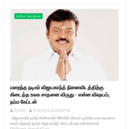
சினிமா செய்திகள்
மறைந்த நடிகர் விஜயகாந்த் நினைவிடத்திற்கு
கிடைத்த உலக சாதனை விருது- என்ன விஷயம்,
நம்ம கேப்டன்
Dj killer
5/03/2024 02:24:00 PM
விஜயகாந்த் தமிழ் சினிமாவில் 80களில் மிகவும் முக்கியமான நடிகராக
வலம் வந்தவர் நடிகர் விஜயகாந்த். கேப்டன் என ரசிகர்களால்
செல்லமாக அழைக்கப்படு...