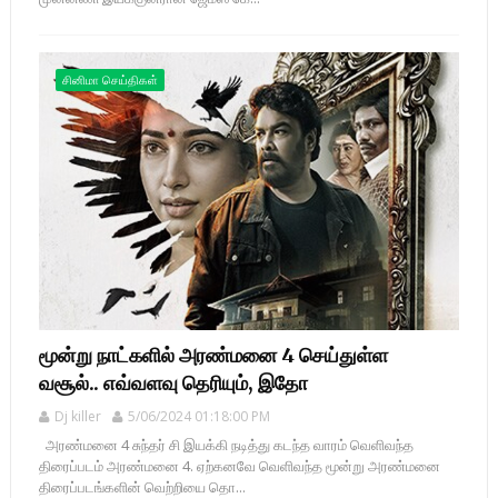
சினிமா செய்திகள்
மூன்று நாட்களில் அரண்மனை 4 செய்துள்ள
வசூல்.. எவ்வளவு தெரியும், இதோ
Dj killer
5/06/2024 01:18:00 PM
அரண்மனை 4 சுந்தர் சி இயக்கி நடித்து கடந்த வாரம் வெளிவந்த
திரைப்படம் அரண்மனை 4. ஏற்கனவே வெளிவந்த மூன்று அரண்மனை
திரைப்படங்களின் வெற்றியை தொ...