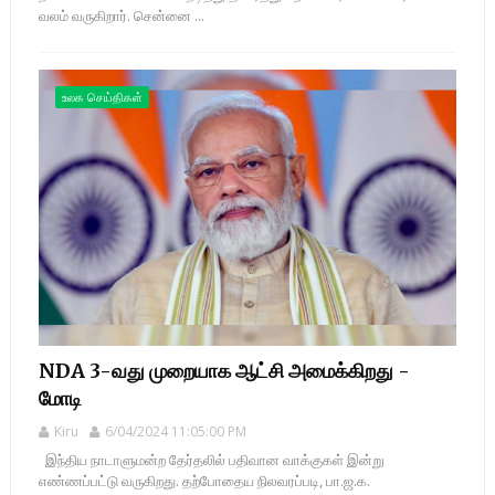
வலம் வருகிறார். சென்னை ...
உலக செய்திகள்
NDA 3-வது முறையாக ஆட்சி அமைக்கிறது -
மோடி
Kiru
6/04/2024 11:05:00 PM
இந்திய நாடாளுமன்ற தேர்தலில் பதிவான வாக்குகள் இன்று
எண்ணப்பட்டு வருகிறது. தற்போதைய நிலவரப்படி, பா.ஜ.க.