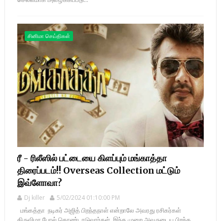
சினிமா செய்திகள்
ரீ - ரிலீஸில் பட்டையை கிளப்பும் மங்காத்தா
திரைப்படம்!! Overseas Collection மட்டும்
இவ்ளோவா?
Dj killer
5/02/2024 01:10:00 PM
மங்கத்தா நடிகர் அஜித் பிறந்தநாள் என்றாலே அவரது ரசிகர்கள்
திருவிழா போல் கொண்டாடுவார்கள். இந்த முறை அவருடைய பிறந்த