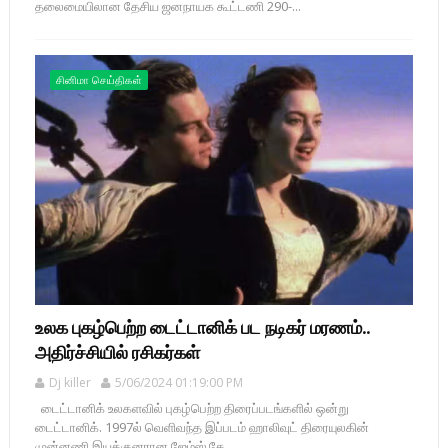
தலைமையிலான தேசிய ஜனநாயக கூட்டணி 290-...
சினிமா செய்திகள்
உலக புகழ்பெற்ற டைட்டானிக் பட நடிகர் மரணம்..
அதிர்ச்சியில் ரசிகர்கள்
Dj killer
5/06/2024 01:19:00 PM
டைட்டானிக் உலகளவில் புகழ்பெற்ற திரைப்படங்களில் ஒன்று
டைட்டானிக். 1997ல் வெளிவந்த இப்படம் ஹாலிவுட் திரையுலகின்
முன்னணி இயக்குனரான ஜேம்ஸ் கே...