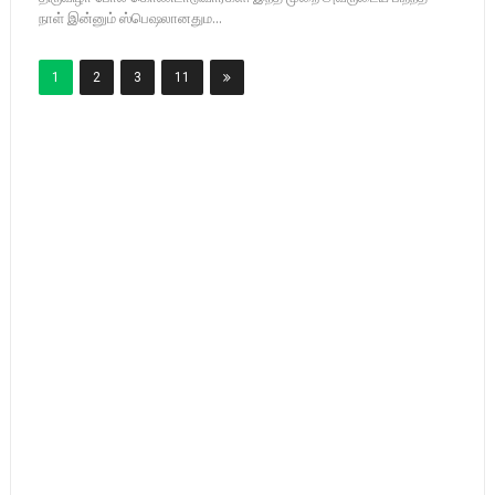
நாள் இன்னும் ஸ்பெஷலானதும...
1
2
3
11