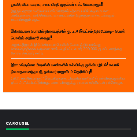
நுவரெலியா மாநகர சபை பிரதி முதல்வர் எஸ். யோகராஜா!!
(நூருல் ஹுதா உமர்) மலையகப் பிரதேசம் டித்வா புயலில் கடுமையான
பாதிப்புக்களை எதிர்கொண்ட காலகட்டத்தில் கிழக்கு மாகாண மக்களும்,
ஊடகங்களும் வழ...
இகினியகல பொலிஸ் நிலையத்தில் ரூ. 2.9 இலட்சம் நிதி மோசடி- பெண்
பொலிஸ் அதிகாரி கைது!!
பாறுக் ஷிஹான் இங்கினியாகல பொலிஸ் நிலையத்தில் பல்வேறு
சேவைகளுக்காக வருமானமாகப் பெறப்பட்ட சுமார் 290,000 ரூபாய் பணத்தை
மோசடி செய்தார் என்ற...
இராமகிருஷ்ண மிஷனின் பணிகளில் கல்விக்கு முக்கிய இடம்! சுவாமி
நீலமாதவானந்தா ஜீ, ஒஸ்கார் ராஜனிடம் தெரிவிப்பு!!
( வி.ரி. சகாதேவராஜா) "இராமகிருஷ்ண மிஷனின் பணிகளில் கல்விக்கு முக்கிய
இடம் அளிக்கப்பட்டுள்ளது. மாணவர்களுக்கு தரமான கல்வியுடன் நல்லொழுக...
CAROUSEL