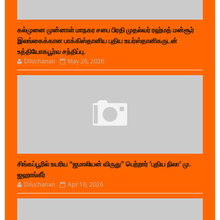
கல்முனை முன்னாள் மாநகர சபை பிரதி முதல்வர் ரஹ்மத் மன்சூர்
இலங்கைக்கான பாக்கிஸ்தானிய புதிய உயர்ஸ்தானிகருடன்
உத்தியோகபூர்வ சந்திப்பு.
Diluchanan
May 26, 2026
சிங்கப்பூரில் உயரிய “ஜமாலியன் விருது” பெற்றார் 'புதிய நிலா' மு.
ஜஹாங்கீர்
Diluchanan
Apr 16, 2026