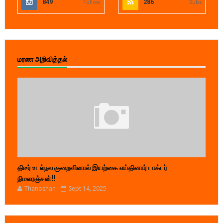
849
Follow
286
Subs
மரண அறிவித்தல்
திடீர் உடல்நல குறைவினால் இயற்கை எய்தினார் டாக்டர்
நிமலரஞ்சன்!!
Thanoshan
Sept 14, 2025