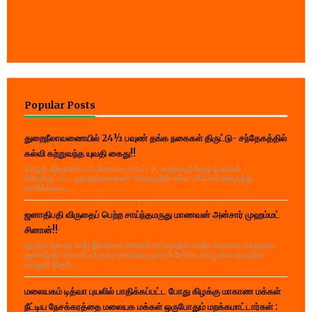
Popular Posts
துறைநீலாவணையில் 24½ பவுண் தங்க நகைகள் திருட்டு- சந்தேகத்தில்
கல்வி கற்றுவந்த யுவதி கைது!!
(பாறுக் ஷிஹான்) மட்டக்களப்பு மாவட்டம், களுவாஞ்சிகுடி பொலிஸ்
பிரிவுக்குட்பட்ட துறைநீலாவணை கிராமத்தில் உள்ள வீடொன்றிலிருந்து
தாலிக்கொடி,...
ஜனாதிபதி விருதைப் பெற்ற சாய்ந்தமருது மாணவன் அன்சார் முஹம்மட்
சினான்!!
(நூருல் ஹுதா உமர்) இலங்கை சாரணர் சங்கத்தின் உயரிய கௌரவ விருதான
ஜனாதிபதி சாரணர் விருதை சாய்ந்தமருதைச் சேர்ந்த கல்முனை ஸாஹிரா
கல்லூரி (தேசி...
மலையகம் டித்வா புயலில் பாதிக்கப்பட்ட போது கிழக்கு மாகாண மக்கள்
நீட்டிய நேசக்கரத்தை மலையக மக்கள் ஒருபோதும் மறக்கமாட்டார்கள் :