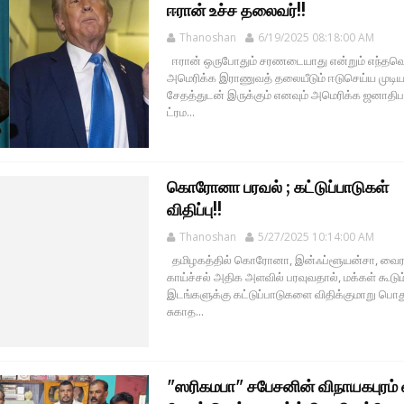
ஈரான் உச்ச தலைவர்!!
Thanoshan
6/19/2025 08:18:00 AM
ஈரான் ஒருபோதும் சரணடையாது என்றும் எந்தவ
அமெரிக்க இராணுவத் தலையீடும் ஈடுசெய்ய முடி
சேதத்துடன் இருக்கும் எனவும் அமெரிக்க ஜனாதிப
ட்ரம...
கொரோனா பரவல் ; கட்டுப்பாடுகள்
விதிப்பு!!
Thanoshan
5/27/2025 10:14:00 AM
தமிழகத்தில் கொரோனா, இன்ஃப்ளூயன்சா, வைர
காய்ச்சல் அதிக அளவில் பரவுவதால், மக்கள் கூடும
இடங்களுக்கு கட்டுப்பாடுகளை விதிக்குமாறு பொத
சுகாத...
"ஸரிகமபா" சபேசனின் விநாயகபுரம் 