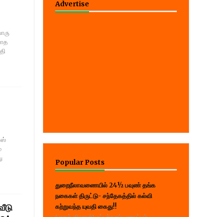
Advertise
ொரு
யாத
தி
ஸ்
்
ு
Popular Posts
துறைநீலாவணையில் 24½ பவுண் தங்க
நகைகள் திருட்டு- சந்தேகத்தில் கல்வி
வீடு
கற்றுவந்த யுவதி கைது!!
(பாறுக் ஷிஹான்) மட்டக்களப்பு மாவட்டம்,