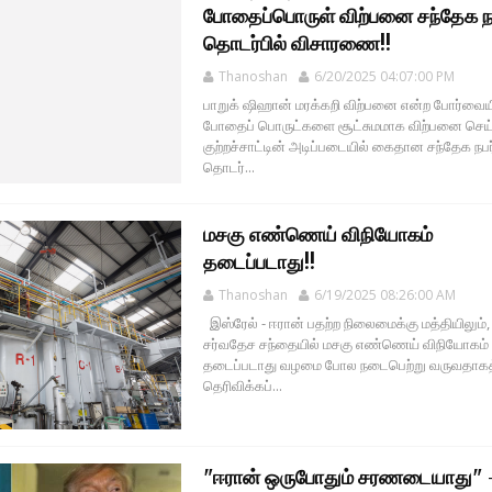
போதைப்பொருள் விற்பனை சந்தேக ந
தொடர்பில் விசாரணை!!
Thanoshan
6/20/2025 04:07:00 PM
பாறுக் ஷிஹான் மரக்கறி விற்பனை என்ற போர்வைய
போதைப் பொருட்களை சூட்சுமமாக விற்பனை செய
குற்றச்சாட்டின் அடிப்படையில் கைதான சந்தேக நபர
தொடர்...
மசகு எண்ணெய் விநியோகம்
தடைப்படாது!!
Thanoshan
6/19/2025 08:26:00 AM
இஸ்ரேல் - ஈரான் பதற்ற நிலைமைக்கு மத்தியிலும்,
சர்வதேச சந்தையில் மசகு எண்ணெய் விநியோகம்
தடைப்படாது வழமை போல நடைபெற்று வருவதாகத
தெரிவிக்கப்...
"ஈரான் ஒருபோதும் சரணடையாது" 