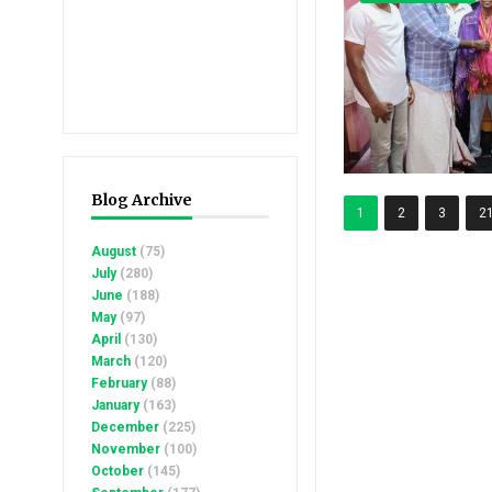
Blog Archive
1
2
3
2
August
(75)
July
(280)
June
(188)
May
(97)
April
(130)
March
(120)
February
(88)
January
(163)
December
(225)
November
(100)
October
(145)