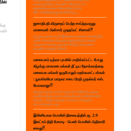
ில்
களுவாஞ்சிகுடி பொலிஸ் பிரிவுக்குட்பட்ட
துறைநீலாவணை கிராமத்தில் உள்ள
வீடொன்றிலிருந்து தாலிக்கொடி,...
ஜனாதிபதி விருதைப் பெற்ற சாய்ந்தமருது
க்கு
மாணவன் அன்சார் முஹம்மட் சினான்!!
ுரம்
(நூருல் ஹுதா உமர்) இலங்கை சாரணர் சங்கத்தின்
உயரிய கௌரவ விருதான ஜனாதிபதி சாரணர்
விருதை சாய்ந்தமருதைச் சேர்ந்த கல்முனை
ஸாஹிரா கல்லூரி (தேசி...
மலையகம் டித்வா புயலில் பாதிக்கப்பட்ட போது
கிழக்கு மாகாண மக்கள் நீட்டிய நேசக்கரத்தை
மலையக மக்கள் ஒருபோதும் மறக்கமாட்டார்கள்
: நுவரெலியா மாநகர சபை பிரதி முதல்வர் எஸ்.
யோகராஜா!!
(நூருல் ஹுதா உமர்) மலையகப் பிரதேசம் டித்வா
புயலில் கடுமையான பாதிப்புக்களை எதிர்கொண்ட
காலகட்டத்தில் கிழக்கு மாகாண மக்களும்,
ஊடகங்களும் வழ...
இகினியகல பொலிஸ் நிலையத்தில் ரூ. 2.9
இலட்சம் நிதி மோசடி- பெண் பொலிஸ் அதிகாரி
கைது!!