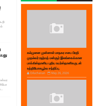
!
கூறி
ல்
ு
கல்முனை முன்னாள் மாநகர சபை பிரதி
்பது
முதல்வர் ரஹ்மத் மன்சூர் இலங்கைக்கான
பாக்கிஸ்தானிய புதிய உயர்ஸ்தானிகருடன்
உத்தியோகபூர்வ சந்திப்பு.
Diluchanan
May 26, 2026
முன்வர
ோனியோ
...