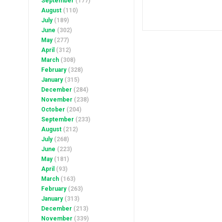
September
(177)
August
(110)
July
(189)
June
(302)
May
(277)
April
(312)
March
(308)
February
(328)
January
(315)
December
(284)
November
(238)
October
(204)
September
(233)
August
(212)
July
(268)
June
(223)
May
(181)
April
(93)
March
(163)
February
(263)
January
(313)
December
(213)
November
(339)