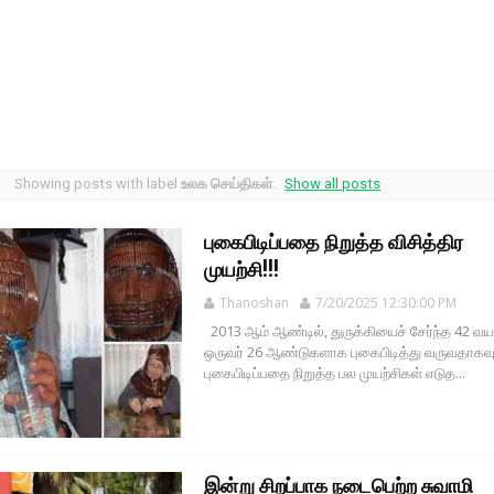
Showing posts with label
உலக செய்திகள்
.
Show all posts
புகைபிடிப்பதை நிறுத்த விசித்திர
முயற்சி!!!
Thanoshan
7/20/2025 12:30:00 PM
2013 ஆம் ஆண்டில், துருக்கியைச் சேர்ந்த 42 வயத
ஒருவர் 26 ஆண்டுகளாக புகைபிடித்து வருவதாகவும
புகைபிடிப்பதை நிறுத்த பல முயற்சிகள் எடுத...
இன்று சிறப்பாக நடைபெற்ற சுவாமி