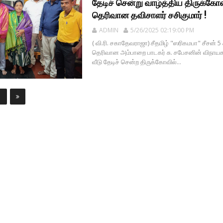
தேடிச் சென்று வாழ்த்திய திருக்கோவ
தெரிவான தவிசாளர் சசிகுமார் !
ADMIN
5/26/2025 02:19:00 PM
( வி.ரி. சகாதேவராஜா) சீதமிழ் "ஸரிகமபா" சீசன் 5 
தெரிவான அம்பாறை பாடகர் சு. சபேசனின் விநாயகப
வீடு தேடிச் சென்ற திருக்கோவில்...
1