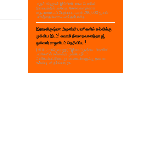
பாறுக் ஷிஹான் இங்கினியாகல பொலிஸ்
நிலையத்தில் பல்வேறு சேவைகளுக்காக
வருமானமாகப் பெறப்பட்ட சுமார் 290,000 ரூபாய்
பணத்தை மோசடி செய்தார் என்ற...
இராமகிருஷ்ண மிஷனின் பணிகளில் கல்விக்கு
முக்கிய இடம்! சுவாமி நீலமாதவானந்தா ஜீ,
ஒஸ்கார் ராஜனிடம் தெரிவிப்பு!!
( வி.ரி. சகாதேவராஜா) "இராமகிருஷ்ண மிஷனின்
பணிகளில் கல்விக்கு முக்கிய இடம்
அளிக்கப்பட்டுள்ளது. மாணவர்களுக்கு தரமான
கல்வியுடன் நல்லொழுக...