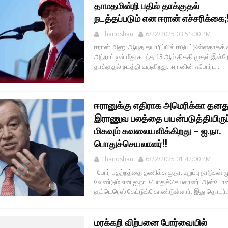
தாமதமின்றி பதில் தாக்குதல்
நடத்தப்படும் என ஈரான் எச்சரிக்கை;
Thanoshan
6/22/2025 03:51:00 PM
ஈரான் அணு ஆயுத தயாரிப்பில் ஈடுபட்டுள்ளதாகக் 
அந்நாட்டின் மீது கடந்த 13 ஆம் திகதி முதல் இஸ்ரே
தாக்குதல் நடத்தி வருகிறது. ஈரானின் ஃபோர்ட...
ஈரானுக்கு எதிராக அமெரிக்கா தனத
இராணுவ பலத்தை பயன்படுத்தியிருப
மிகவும் கவலையளிக்கிறது - ஐ.நா.
பொதுச்செயலாளர்!!
Thanoshan
6/22/2025 01:42:00 PM
போர் பதற்றத்தை தணிக்க ஐ.நா. உறுப்பு நாடுகள் 
வேண்டும் என ஐ.நா. பொதுச்செயலாளர் அன்ட
குட்டெரெஸ் கேட்டுக்கொண்டுள்ளார். இது தொடர்ப
மரக்கறி விற்பனை போர்வையில்