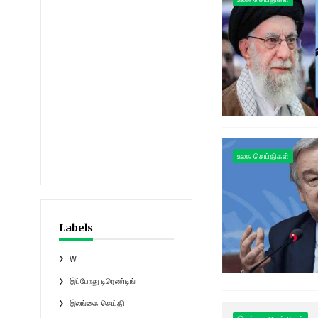
உலக செய்திகள்
Labels
W
இப்போது டிரெண்டிங்
இலங்கை செய்தி