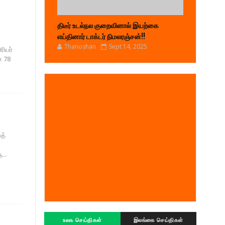
திடீர் உடல்நல குறைவினால் இயற்கை
எய்தினார் டாக்டர் நிமலரஞ்சன்!!
Thanoshan
Sept 14, 2025
ரியர்
் 78
த்
.
...
உலக செய்திகள்
இலங்கை செய்திகள்