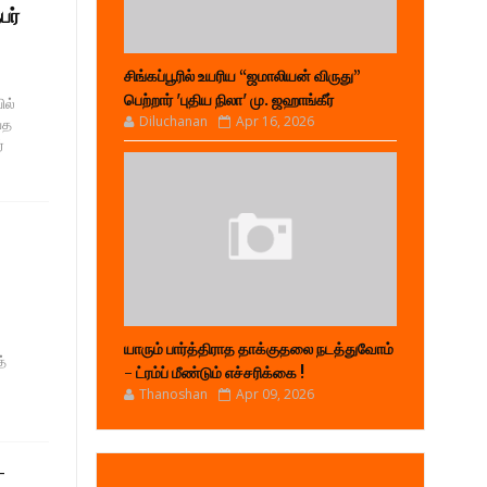
பர்
சிங்கப்பூரில் உயரிய “ஜமாலியன் விருது”
பெற்றார் 'புதிய நிலா' மு. ஜஹாங்கீர்
ில்
Diluchanan
Apr 16, 2026
்த
்
யாரும் பார்த்திராத தாக்குதலை நடத்துவோம்
்
- ட்ரம்ப் மீண்டும் எச்சரிக்கை !
Thanoshan
Apr 09, 2026
-