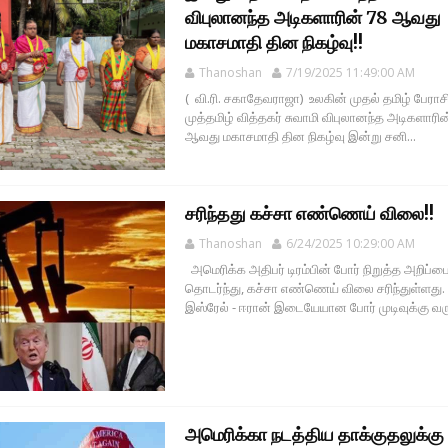
விபுலானந்த அடிகளாரின் 78 ஆவது
மகாசமாதி தின நிகழ்வு!!
Thanoshan
7/19/2025 11:49:00 AM
( வி.ரி. சகாதேவராஜா) உலகின் முதல் தமிழ் பேராசி
முத்தமிழ் வித்தகர் சுவாமி விபுலானந்த அடிகளாரின
ஆவது மகாசமாதி தின நிகழ்வு இன்று சனி...
சரிந்தது கச்சா எண்ணெய் விலை!!
Thanoshan
6/24/2025 10:29:00 AM
அமெரிக்க அதிபர் டிரம்பின் போர் நிறுத்த அறிப்பை
தொடர்ந்து, கச்சா எண்ணெய் விலை சரிந்துள்ளது
இஸ்ரேல் - ஈரான் இடையேயான போர் முடிவுக்கு வரு
அமெரிக்கா நடத்திய தாக்குதலுக்கு